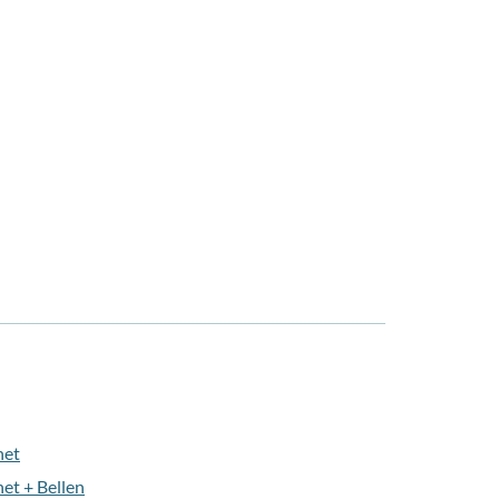
net
et + Bellen