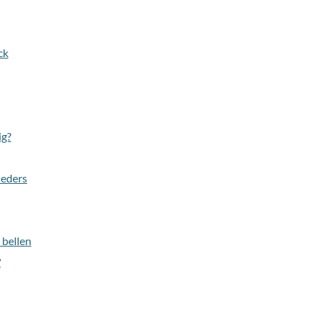
ck
ig?
ieders
n bellen
?