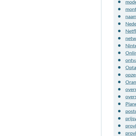
mod
mont
naam
Nede
Netfl
netw
Nint
Onli
ontv
Opt
opze
Oran
over
over
Plan
post
prijs
prov
prov