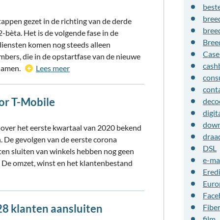
beste
bree
appen gezet in de richting van de derde
bree
2-bèta. Het is de volgende fase in de
Bree
diensten komen nog steeds alleen
Cas
ers, die in de opstartfase van de nieuwe
cash
 namen.
Lees meer
cons
cont
or T-Mobile
deco
digit
down
over het eerste kwartaal van 2020 bekend
draa
 De gevolgen van de eerste corona
DSL
en sluiten van winkels hebben nog geen
e-ma
l. De omzet, winst en het klantenbestand
Eredi
Euro
Face
28 klanten aansluiten
Fibe
film