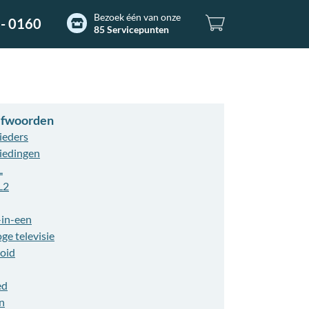
Bezoek één van onze
- 0160
85 Servicepunten
refwoorden
ieders
iedingen
L
L2
-in-een
ge televisie
oid
ed
n