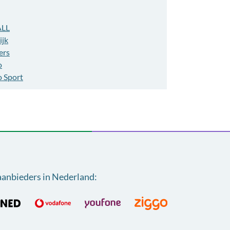
ALL
ijk
ers
o
o Sport
aanbieders in Nederland
: