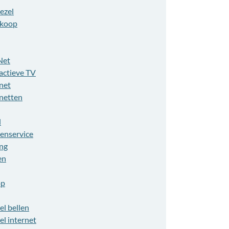
ezel
koop
Net
actieve TV
net
rnetten
l
tenservice
ing
en
op
el bellen
el internet