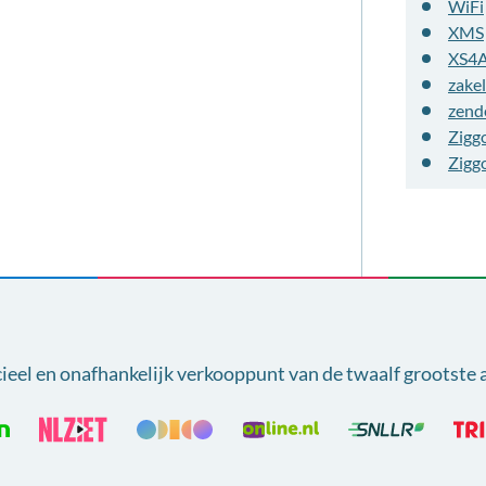
WiFi
XMS
XS4
zakel
zend
Zigg
Zigg
cieel en onafhankelijk verkooppunt van
de twaalf grootste 