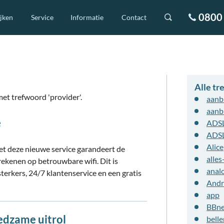
0800 
ijken
Service
Informatie
Contact
Alle t
et trefwoord 'provider'.
aanb
aanb
e
ADS
ADS
Alice
et deze nieuwe service garandeert de
alles
rekenen op betrouwbare wifi. Dit is
analo
terkers, 24/7 klantenservice en een gratis
Andr
app
BBn
edzame uitrol
belle