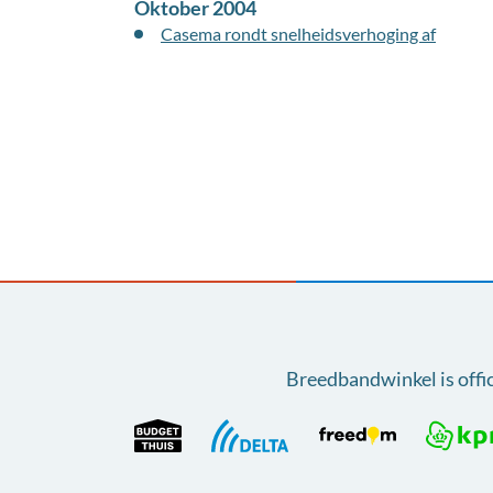
Oktober 2004
Casema rondt snelheidsverhoging af
Breedbandwinkel is offi