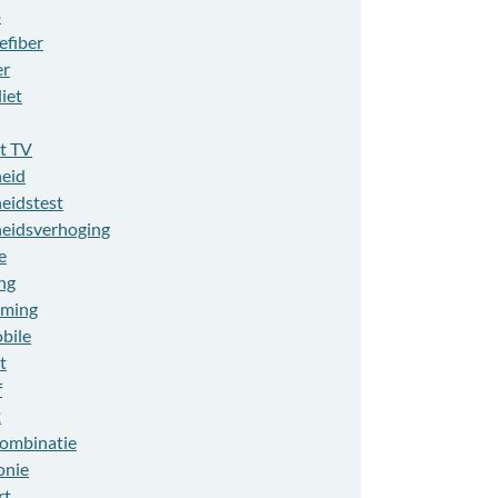
o
efiber
er
liet
t TV
heid
heidstest
heidsverhoging
e
ng
aming
bile
t
f
2
combinatie
onie
rt