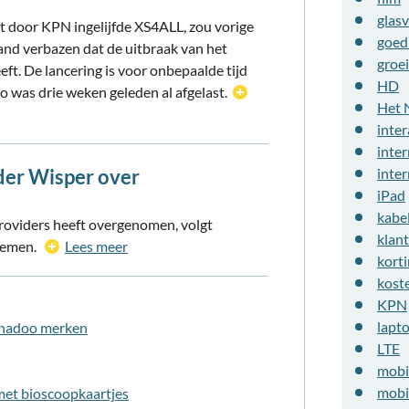
glasv
et door KPN ingelijfde XS4ALL, zou vorige
goed
and verbazen dat de uitbraak van het
groei
eft. De lancering is voor onbepaalde tijd
HD
o was drie weken geleden al afgelast.
Het 
inter
inter
der Wisper over
inte
iPad
kabe
roviders heeft overgenomen, volgt
klan
 nemen.
Lees meer
kort
kost
KPN
lapt
Wanadoo merken
LTE
mobi
mobi
 met bioscoopkaartjes