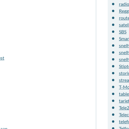
radi
Regg
rout
satel
SBS
Smar
snel
snel
st
snel
Stipt
stori
stre
T-Mo
table
tarie
Tele
Tele
telef
Telfo
 aan