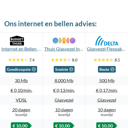
Ons internet en bellen advies:
Internet en Bellen 30Mb
Thuis Glasvezel Internet 8.000Mb en Vast Bellen
Glasvezel Flexpakket 500Mb + Vast bellen
7.4
8.0
8.5
Goedkoopste
Snelste
Beste
30
Mb
8.000
Mb
500
Mb
€ 0,10
€ 0,13
€ 0,17
VDSL
Glasvezel
Glasvezel
20 dagen
10 dagen
10 dagen
levertijd
levertijd
levertijd
€ 10,00
€ 10,00
€ 10,00