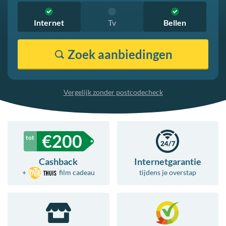
Internet
Tv
Bellen
Zoek
aanbiedingen
Vergelijk zonder postcodecheck
€
200
Cashback
Internetgarantie
+
film
cadeau
tijdens je overstap