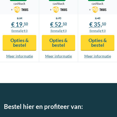
cashback
cashback
cashback
+
+
+
€ 34
€ 70
€ 48
€ 19,
€ 52,
€ 35,
50
50
50
Eenmalig € 0
Eenmalig € 0
Eenmalig € 0
Opties &
Opties &
Opties &
bestel
bestel
bestel
Meer info
rmatie
Meer info
rmatie
Meer info
rmatie
Bestel hier en profiteer van: