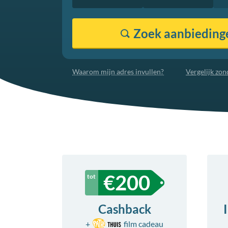
Zoek
aanbieding
Waarom mijn adres invullen?
Vergelijk zo
€
200
Cashback
+
film
cadeau