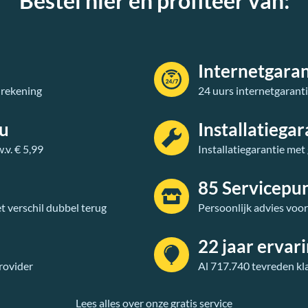
Bestel hier en profiteer van:
Internetgaran
 rekening
24 uurs internetgarant
au
Installatiegar
v. € 5,99
Installatiegarantie met
85 Servicepu
t verschil dubbel terug
Persoonlijk advies voo
22 jaar ervar
rovider
Al 717.740 tevreden kl
Lees alles over onze gratis service