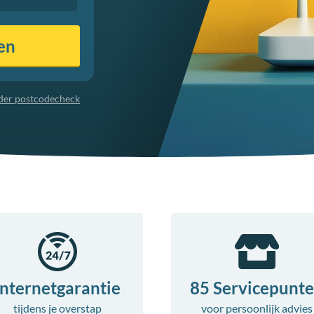
en
nder postcodecheck
Internetgarantie
85 Servicepunt
tijdens je overstap
voor
persoonlijk advies