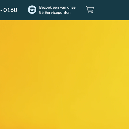
Bezoek één van onze
- 0160
85 Servicepunten