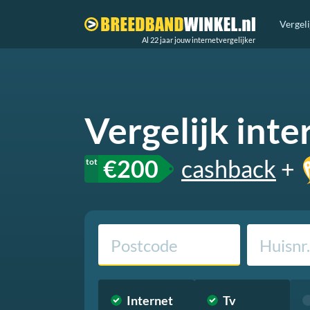
Vergel
Al 22 jaar jouw internetvergelijker
Vergelijk
inte
€200
cashback
+
Internet
Tv