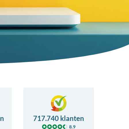
en
717.740 klanten
8.9