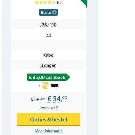
8.8
Beste
200
Mb
75
-
Kabel
3 dagen
€ 85,00
cashback
+
€ 34,
95
€ 58,
40
Eenmalig € 0
Opties & bestel
Meer info
rmatie