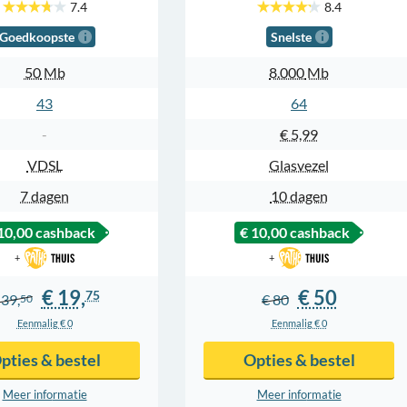
7.4
8.4
Goedkoopste
Snelste
50
Mb
8.000
Mb
43
64
-
€ 5,99
VDSL
Glasvezel
7 dagen
10 dagen
10,00
cashback
€ 10,00
cashback
+
+
€ 19,
€ 50
75
 39,
€ 80
50
Eenmalig € 0
Eenmalig € 0
pties & bestel
Opties & bestel
Meer info
rmatie
Meer info
rmatie