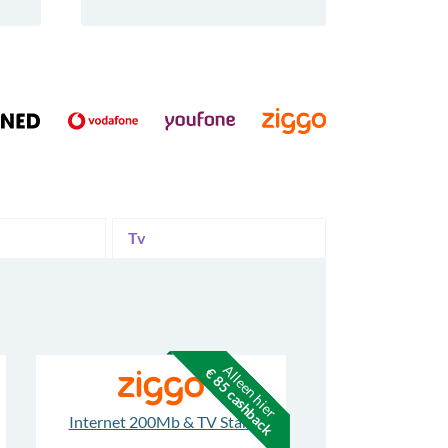
Tv
Alleen hier
€ 85 cashback
Internet 200Mb & TV Start