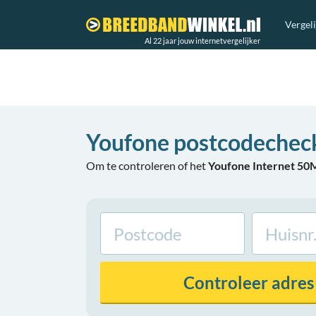
Vergel
Al 22 jaar jouw internetvergelijker
Youfone postcodechec
Om te controleren of het
Youfone Internet 50
Controleer
adres