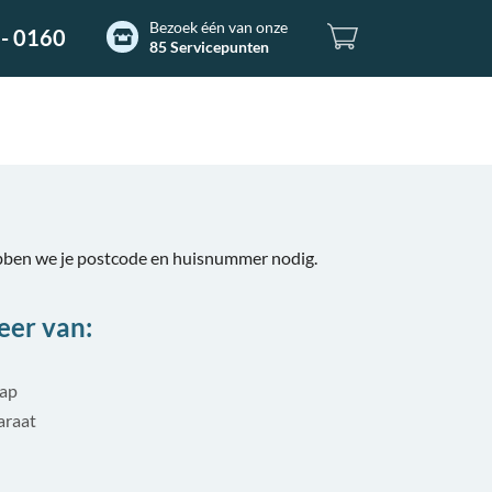
Bezoek één van onze
- 0160
85 Servicepunten
bben we je postcode en huisnummer nodig.
eer van:
tap
araat