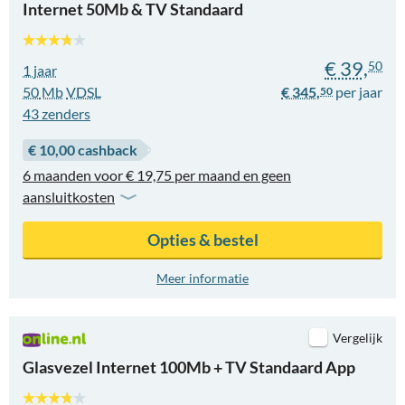
Internet 50Mb & TV Standaard
€ 39,
50
1 jaar
50
Mb
VDSL
€ 345,
50
43
zenders
€ 10,00 cashback
6 maanden voor € 19,75 per maand en geen
aansluitkosten
Opties & bestel
Meer informatie
Vergelijk
Glasvezel Internet 100Mb + TV Standaard App