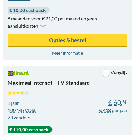
€ 10,00 cashback
8 maanden voor € 21,00 per maand en geen
aansluitkosten
Opties & bestel
Meer informatie
Vergelijk
Maximaal Internet + TV Standaard
€ 60,
50
1 jaar
100
Mb
VDSL
€ 418
73
zenders
€ 110,00 cashback