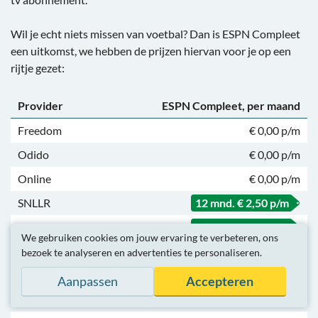
Wil je echt niets missen van voetbal? Dan is ESPN Compleet
een uitkomst, we hebben de prijzen hiervan voor je op een
rijtje gezet:
Provider
ESPN Compleet, per maand
Freedom
€ 0,00 p/m
Odido
€ 0,00 p/m
Online
€ 0,00 p/m
SNLLR
12 mnd. € 2,50 p/m
TriNed
12 mnd. € 2,50 p/m
We gebruiken cookies om jouw ervaring te verbeteren, ons
Ziggo
€ 9,95 p/m
bezoek te analyseren en advertenties te personaliseren.
Youfone
€ 10,00 p/m
Aanpassen
Accepteren
DELTA
vanaf
€ 10,00 p/m