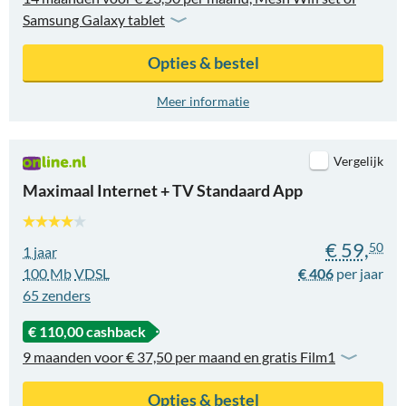
Samsung Galaxy tablet
Opties & bestel
Meer informatie
Vergelijk
Maximaal Internet + TV Standaard App
€ 59,
50
1 jaar
100
Mb
VDSL
€ 406
65
zenders
€ 110,00 cashback
9 maanden voor € 37,50 per maand en gratis Film1
Opties & bestel