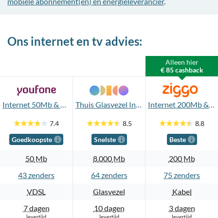
mobiele abonnement(en) en energieleverancier
.
Ons internet en tv advies:
Alleen hier
€ 85 cashback
Internet 50Mb & TV Standaard
Thuis Glasvezel Internet 8.000Mb en TV App
Internet 200Mb & TV Start
7.4
8.5
8.8
Goedkoopste
Snelste
Beste
50
Mb
8.000
Mb
200
Mb
43
64
75
VDSL
Glasvezel
Kabel
7 dagen
10 dagen
3 dagen
levertijd
levertijd
levertijd