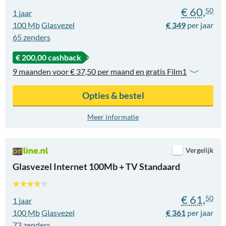
€ 60,
50
1 jaar
100
Mb
Glasvezel
€ 349
65
zenders
€ 200,00 cashback
9 maanden voor € 37,50 per maand en gratis Film1
Opties & bestel
Meer informatie
Vergelijk
Glasvezel Internet 100Mb + TV Standaard
€ 61,
50
1 jaar
100
Mb
Glasvezel
€ 361
73
zenders