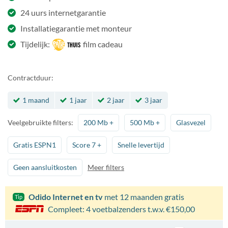
24 uurs internetgarantie
Installatiegarantie met monteur
Tijdelijk:
film cadeau
Contractduur:
1 maand
1 jaar
2 jaar
3 jaar
Veelgebruikte filters:
200 Mb
+
500 Mb
+
Glasvezel
Gratis ESPN1
Score 7
+
Snelle levertijd
Geen aansluitkosten
Meer filters
Odido Internet en tv
met 12 maanden gratis
Tip
Compleet: 4 voetbalzenders t.w.v. €150,00