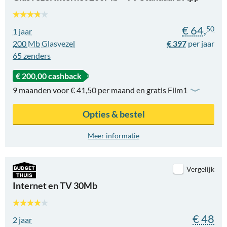
€ 64,
50
1 jaar
200
Mb
Glasvezel
€ 397
65
zenders
€ 200,00 cashback
9 maanden voor € 41,50 per maand en gratis Film1
Opties & bestel
Meer informatie
Vergelijk
Internet en TV 30Mb
€ 48
2 jaar