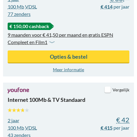
100
Mb
VDSL
€ 414
77
zenders
€ 150,00 cashback
9 maanden voor € 41,50 per maand en gratis ESPN
Compleet en Film1
Opties & bestel
Meer informatie
Vergelijk
Internet 100Mb & TV Standaard
€ 42
2 jaar
100
Mb
VDSL
€ 415
43
zenders