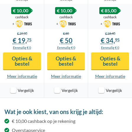
€ 10,00
€ 10,00
€ 85,00
cashback
cashback
cashback
+
+
+
€ 39,
50
€ 80
€ 58,
40
€ 19,
€ 50
€ 34,
75
95
Eenmalig € 0
Eenmalig € 0
Eenmalig € 0
Opties &
Opties &
Opties &
bestel
bestel
bestel
Meer info
rmatie
Meer info
rmatie
Meer info
rmatie
Vergelijk
Vergelijk
Vergelijk
Wat je ook kiest,
van ons krijg je altijd:
€ 10,00 cashback op je rekening
Overstapservice