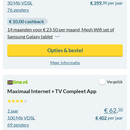
30
Mb
VDSL
€ 399,
50
76
zenders
€ 10,00 cashback
14 maanden voor € 23,50 per maand, Mesh Wifi set of
Samsung Galaxy tablet
Opties & bestel
Meer informatie
Vergelijk
Maximaal Internet + TV Compleet App
€ 62,
50
1 jaar
100
Mb
VDSL
€ 402
69
zenders