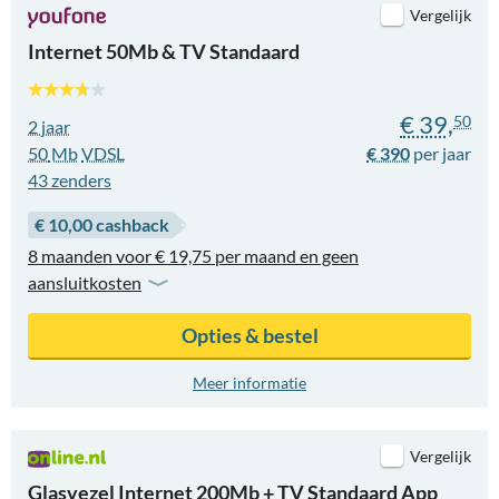
Vergelijk
Internet 50Mb & TV Standaard
€ 39,
50
2 jaar
50
Mb
VDSL
€ 390
43
zenders
€ 10,00 cashback
8 maanden voor € 19,75 per maand en geen
aansluitkosten
Opties & bestel
Meer informatie
Vergelijk
Glasvezel Internet 200Mb + TV Standaard App