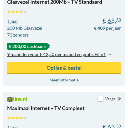
Glasvezel Internet 200Mb + TV Standaard
€ 65,
50
1 jaar
200
Mb
Glasvezel
€ 409
73
zenders
€ 200,00 cashback
9 maanden voor € 42,50 per maand en gratis Film1
Opties & bestel
Meer informatie
Vergelijk
Maximaal Internet + TV Compleet
€ 63,
50
1 jaar