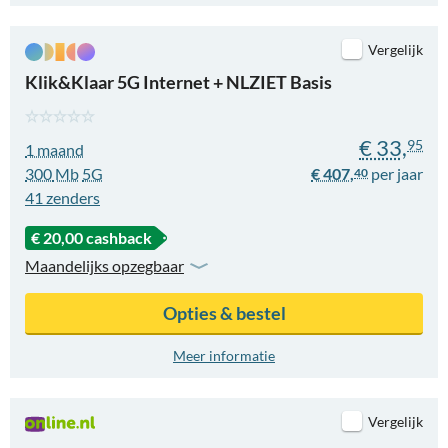
Vergelijk
Klik&Klaar 5G Internet + NLZIET Basis
€ 33,
95
1 maand
300
Mb
5G
€ 407,
40
41
zenders
€ 20,00 cashback
Maandelijks opzegbaar
Opties & bestel
Meer informatie
Vergelijk