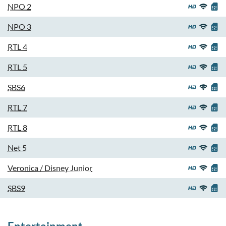
NPO 2
NPO 3
RTL 4
RTL 5
SBS6
RTL 7
RTL 8
Net 5
Veronica / Disney Junior
SBS9