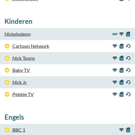
Kinderen
Nickelodeon
Cartoon Network
Nick Toons
Baby TV
Nick Jr.
Pebble TV
Engels
BBC 1