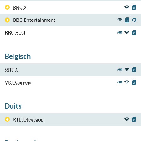
BBC 2
BBC Entertainment
BBC First
Belgisch
VRT 1
VRT Canvas
Duits
RTL Television