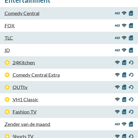
Entertainment
Comedy Central
FOX
TLC
ID
24Kitchen
Comedy Central Extra
OUTtv
VH1 Classic
Fashion TV
Zender van de maand
Shorts TV