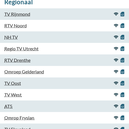
Regionaal
TV Rijnmond
RTV Noord
NH TV
Regio TV Utrecht
RTV Drenthe
Omroep Gelderland
TV Oost
TV West
AT5
Omrop Fryslan