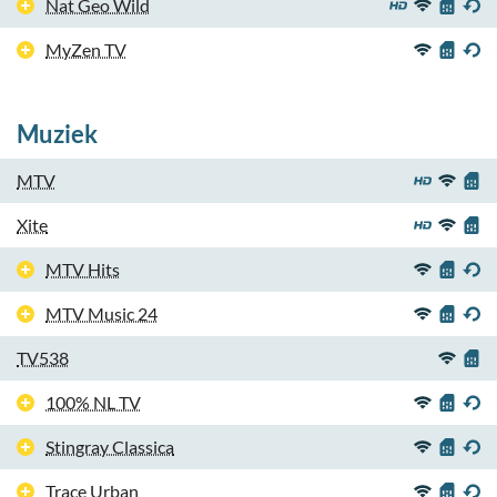
Nat Geo Wild
MyZen TV
Muziek
MTV
Xite
MTV Hits
MTV Music 24
TV538
100% NL TV
Stingray Classica
Trace Urban