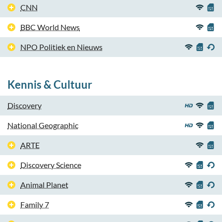
CNN
BBC World News
NPO Politiek en Nieuws
Kennis & Cultuur
Discovery
National Geographic
ARTE
Discovery Science
Animal Planet
Family 7