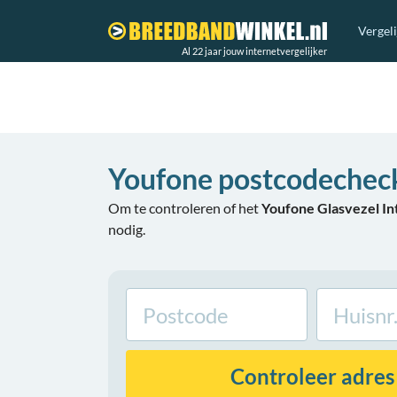
Vergel
Al 22 jaar jouw internetvergelijker
Youfone postcodechec
Om te controleren of het
Youfone Glasvezel I
nodig.
Controleer
adres