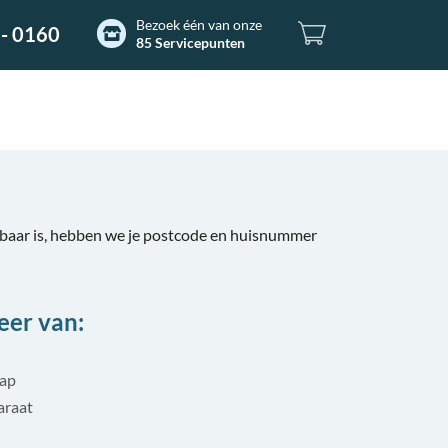
Bezoek één van onze
- 0160
85 Servicepunten
aar is, hebben we je postcode en huisnummer
eer van:
tap
araat