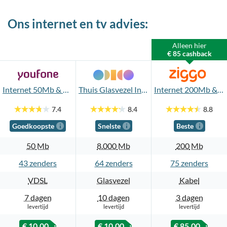
Ons internet en tv advies:
Alleen hier
€ 85 cashback
Internet 50Mb & TV Standaard
Thuis Glasvezel Internet 8.000Mb en TV App
Internet 200Mb & TV Start
7.4
8.4
8.8
Goedkoopste
Snelste
Beste
50
Mb
8.000
Mb
200
Mb
43
64
75
VDSL
Glasvezel
Kabel
7 dagen
10 dagen
3 dagen
levertijd
levertijd
levertijd
€ 10,00
€ 10,00
€ 85,00