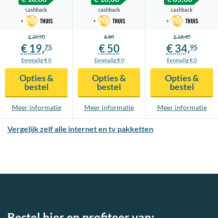
cashback
cashback
cashback
+
+
+
€ 39,
50
€ 80
€ 58,
40
€ 19,
€ 50
€ 34,
75
95
Eenmalig € 0
Eenmalig € 0
Eenmalig € 0
Opties &
Opties &
Opties &
bestel
bestel
bestel
Meer info
rmatie
Meer info
rmatie
Meer info
rmatie
Vergelijk zelf alle internet en tv pakketten
Bestel hier en profiteer van: