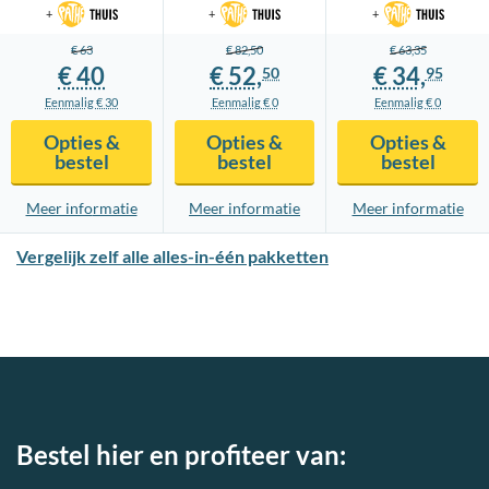
+
+
+
€ 63
€ 82,
50
€ 63,
35
€ 40
€ 52,
€ 34,
50
95
Eenmalig € 30
Eenmalig € 0
Eenmalig € 0
Opties &
Opties &
Opties &
bestel
bestel
bestel
Meer info
rmatie
Meer info
rmatie
Meer info
rmatie
Vergelijk zelf alle alles-in-één pakketten
Bestel hier en profiteer van: