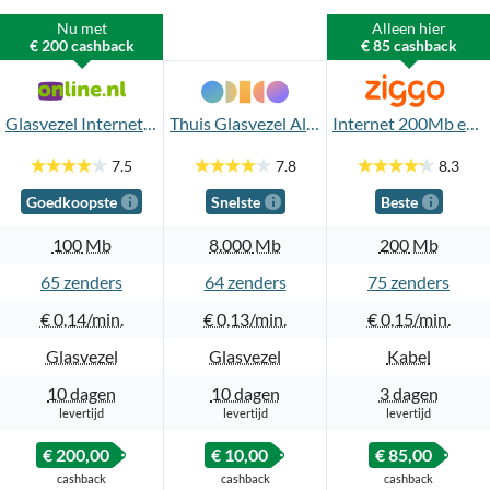
Nu met
Alleen hier
€ 200 cashback
€ 85 cashback
Glasvezel Internet 100Mb + Bellen + TV Standaard App
Thuis Glasvezel Alles-in-1 8.000Mb TV App
Internet 200Mb en TV Start & Bellen
7.5
7.8
8.3
Goedkoopste
Snelste
Beste
100
Mb
8.000
Mb
200
Mb
65
64
75
€ 0,14
€ 0,13
€ 0,15
Glasvezel
Glasvezel
Kabel
10 dagen
10 dagen
3 dagen
levertijd
levertijd
levertijd
€ 200,00
€ 10,00
€ 85,00
cashback
cashback
cashback