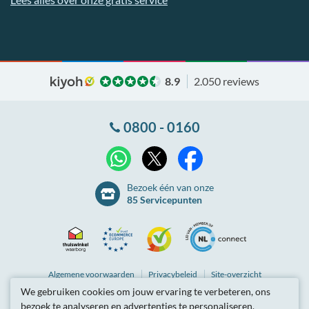
8.9
2.050 reviews
0800 - 0160
X
WhatsApp
Facebook
Bezoek één van onze
85 Servicepunten
Thuiswinkel
Ecommerce
Kiyoh
NLconnect
Algemene
voorwaarden
Privacybeleid
Site-overzicht
We gebruiken cookies om jouw ervaring te verbeteren, ons
Waarborg
Europe
Partnerprogramma
Tarieven zijn inclusief btw.
bezoek te analyseren en advertenties te personaliseren.