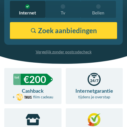
Internet
Tv
Bellen
Zoek
aanbiedingen
Vergelijk zonder postcodecheck
€
200
Cashback
Internetgarantie
+
film
cadeau
tijdens je overstap