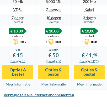
50
Mb
8.000
Mb
200
Mb
VDSL
Glasvezel
Kabel
7 dagen
10 dagen
3 dagen
levertijd
levertijd
levertijd
€ 10,00
€ 10,00
€ 10,00
cashback
cashback
cashback
+
+
+
€ 30
€ 67,
50
€ 15
€ 50
€ 41,
95
Eenmalig € 0
Eenmalig € 0
Eenmalig € 19,
95
Opties &
Opties &
Opties &
bestel
bestel
bestel
Meer info
rmatie
Meer info
rmatie
Meer info
rmatie
Vergelijk zelf alle internet abonnementen