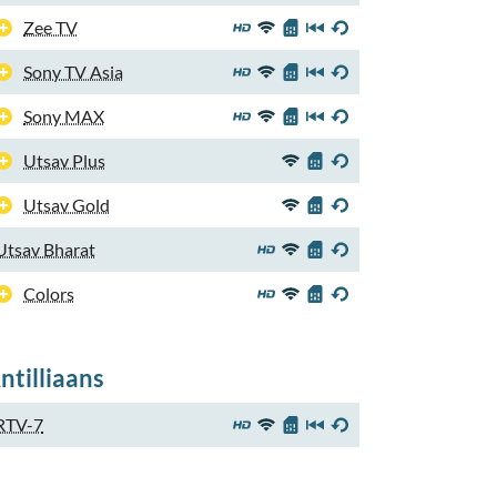
Zee TV
Sony TV Asia
Sony MAX
Utsav Plus
Utsav Gold
Utsav Bharat
Colors
ntilliaans
RTV-7