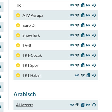
TRT
ATV Avrupa
Euro D
ShowTurk
TV-8
TRT-Cocuk
TRT Spor
TRT Habar
Arabisch
Al Jazeera