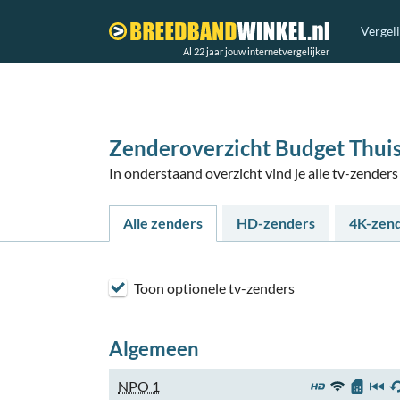
Vergel
Al 22 jaar jouw internetvergelijker
Zenderoverzicht Budget Thui
In onderstaand overzicht vind je alle tv-zende
Alle zenders
HD-zenders
4K-zen
Toon optionele tv-zenders
Algemeen
NPO 1