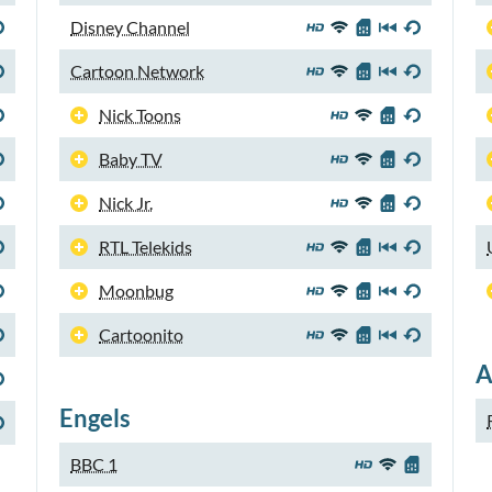
Disney Channel
Cartoon Network
Nick Toons
Baby TV
Nick Jr.
RTL Telekids
Moonbug
Cartoonito
A
Engels
BBC 1