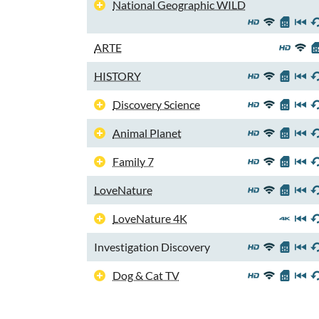
National Geographic WILD
ARTE
HISTORY
Discovery Science
Animal Planet
Family 7
LoveNature
LoveNature 4K
Investigation Discovery
Dog & Cat TV