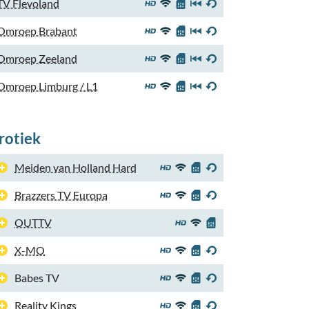
TV Flevoland
Omroep Brabant
Omroep Zeeland
Omroep Limburg / L1
rotiek
Meiden van Holland Hard
Brazzers TV Europa
OUTTV
X-MO
Babes TV
Reality Kings