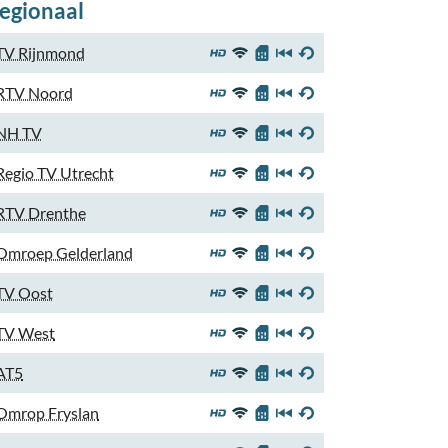
egionaal
TV Rijnmond
RTV Noord
NH TV
Regio TV Utrecht
RTV Drenthe
Omroep Gelderland
TV Oost
TV West
AT5
Omrop Fryslan