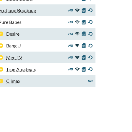
Erotique Boutique
Pure Babes
Desire
Bang U
Men TV
True Amateurs
Climax