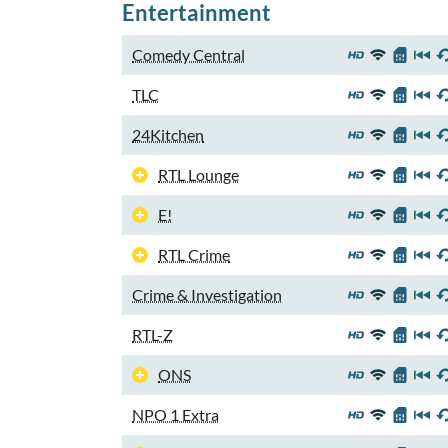
Entertainment
Comedy Central
TLC
24Kitchen
RTL Lounge
E!
RTL Crime
Crime & Investigation
RTL-Z
ONS
NPO 1 Extra