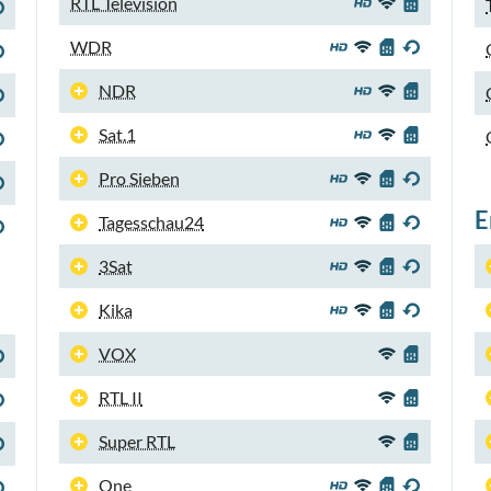
RTL Television
WDR
NDR
Sat.1
Pro Sieben
E
Tagesschau24
3Sat
Kika
VOX
RTL II
Super RTL
One