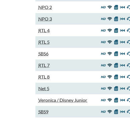
NPO 2
NPO 3
RTL 4
RTL 5
SBS6
RTL 7
RTL 8
Net 5
Veronica / Disney Junior
SBS9