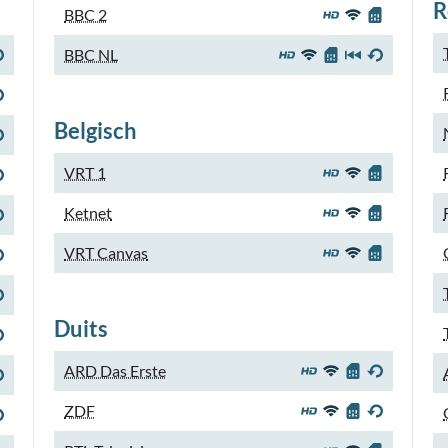
R
BBC 2
BBC NL
Belgisch
VRT 1
Ketnet
VRT Canvas
Duits
ARD Das Erste
ZDF