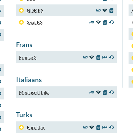
NDR KS
3Sat KS
Frans
France 2
Italiaans
Mediaset Italia
Turks
Eurostar