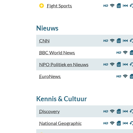
Fight Sports
Nieuws
CNN
BBC World News
NPO Politiek en Nieuws
EuroNews
Kennis & Cultuur
Discovery
National Geographic