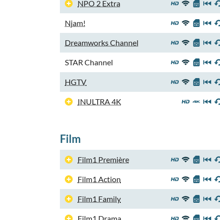
NPO 2 Extra
Njam!
Dreamworks Channel
STAR Channel
HGTV
INULTRA 4K
Film
Film1 Première
Film1 Action
Film1 Family
Film1 Drama