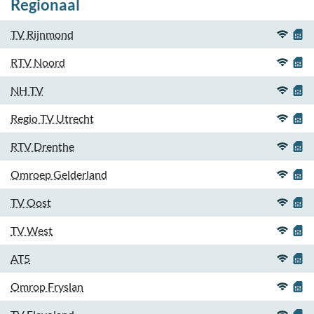
Regionaal
TV Rijnmond
RTV Noord
NH TV
Regio TV Utrecht
RTV Drenthe
Omroep Gelderland
TV Oost
TV West
AT5
Omrop Fryslan