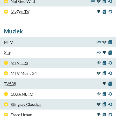
Nat Geo Wild
MyZen TV
Muziek
MTV
Xite
MTV Hits
MTV Music 24
TV538
100% NL TV
Stingray Classica
Trace Urban