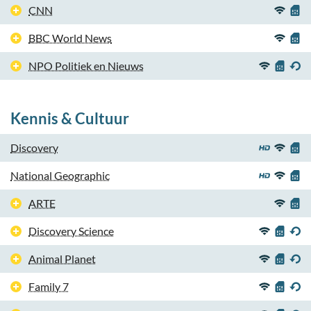
CNN
BBC World News
NPO Politiek en Nieuws
Kennis & Cultuur
Discovery
National Geographic
ARTE
Discovery Science
Animal Planet
Family 7