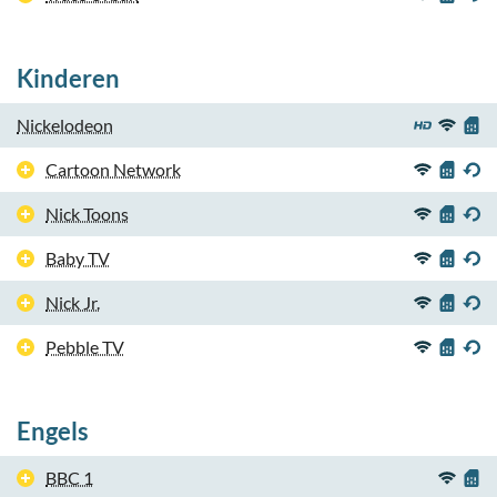
Kinderen
Nickelodeon
Cartoon Network
Nick Toons
Baby TV
Nick Jr.
Pebble TV
Engels
BBC 1