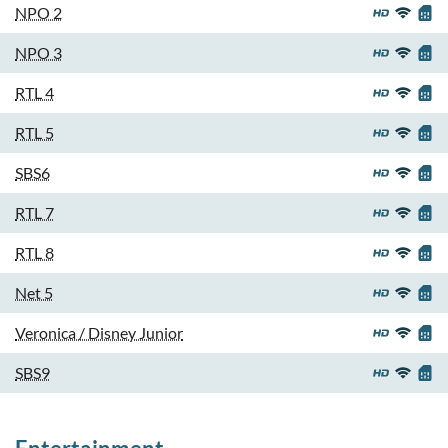
NPO 2
NPO 3
RTL 4
RTL 5
SBS6
RTL 7
RTL 8
Net 5
Veronica / Disney Junior
SBS9