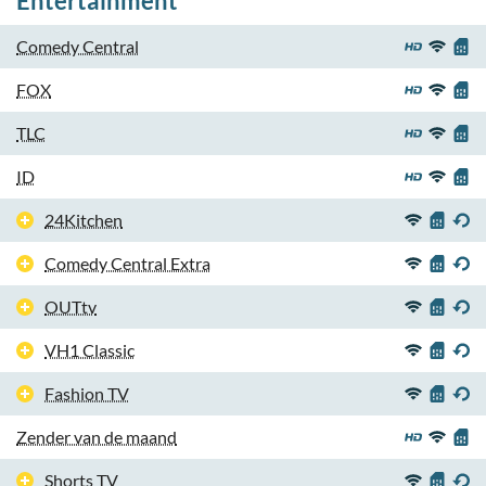
Entertainment
Comedy Central
FOX
TLC
ID
24Kitchen
Comedy Central Extra
OUTtv
VH1 Classic
Fashion TV
Zender van de maand
Shorts TV