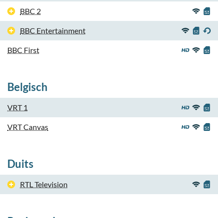
BBC 2
BBC Entertainment
BBC First
Belgisch
VRT 1
VRT Canvas
Duits
RTL Television