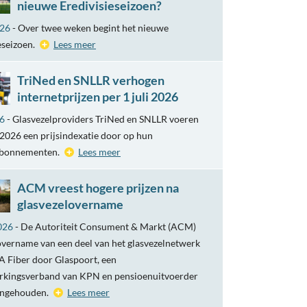
nieuwe Eredivisieseizoen?
026
- Over twee weken begint het nieuwe
eseizoen.
Lees meer
TriNed en SNLLR verhogen
internetprijzen per 1 juli 2026
26
- Glasvezelproviders TriNed en SNLLR voeren
i 2026 een prijsindexatie door op hun
abonnementen.
Lees meer
ACM vreest hogere prijzen na
glasvezelovername
026
- De Autoriteit Consument & Markt (ACM)
overname van een deel van het glasvezelnetwerk
 Fiber door Glaspoort, een
kingsverband van KPN en pensioenuitvoerder
engehouden.
Lees meer