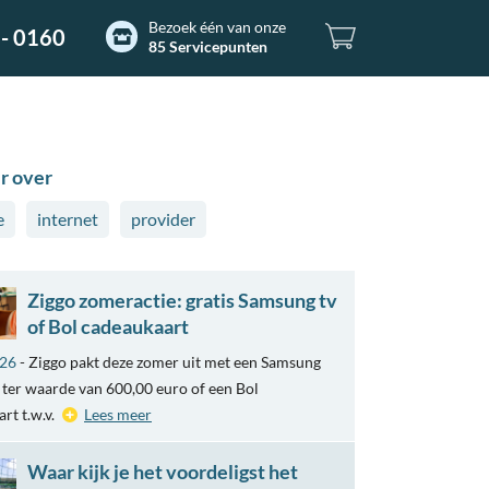
Bezoek één van onze
- 0160
85 Servicepunten
r over
e
internet
provider
Ziggo zomeractie: gratis Samsung tv
of Bol cadeaukaart
026
- Ziggo pakt deze zomer uit met een Samsung
ter waarde van 600,00 euro of een Bol
rt t.w.v.
Lees meer
Waar kijk je het voordeligst het