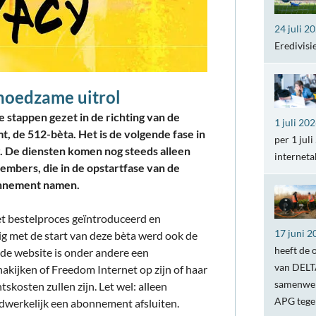
24 juli 2
Eredivisi
hoedzame uitrol
 stappen gezet in de richting van de
1 juli 20
t, de 512-bèta. Het is de volgende fase in
per 1 jul
. De diensten komen nog steeds alleen
internet
bers, die in de opstartfase van de
onnement namen.
et bestelproces geïntroduceerd en
17 juni 2
ig met de start van deze bèta werd ook de
heeft de 
de website is onder andere een
van DELTA
kijken of Freedom Internet op zijn of haar
samenwer
skosten zullen zijn. Let wel: alleen
APG teg
werkelijk een abonnement afsluiten.