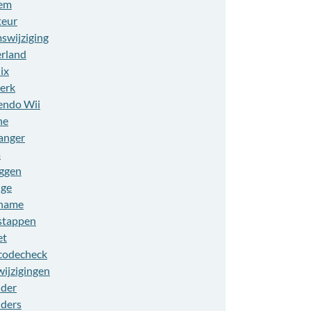
em
eur
swijziging
rland
ix
erk
endo Wii
ne
anger
a
ggen
ge
name
stappen
et
codecheck
wijzigingen
ider
iders