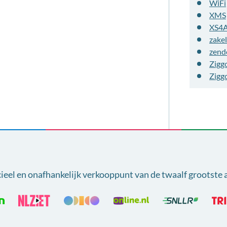
WiFi
XMS
XS4
zakel
zend
Zigg
Zigg
cieel en onafhankelijk verkooppunt van
de twaalf grootste 