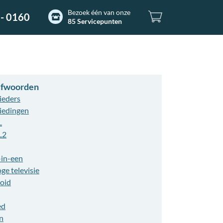
Bezoek één van onze
- 0160
85 Servicepunten
refwoorden
ieders
iedingen
L
L2
-in-een
ge televisie
oid
ed
n