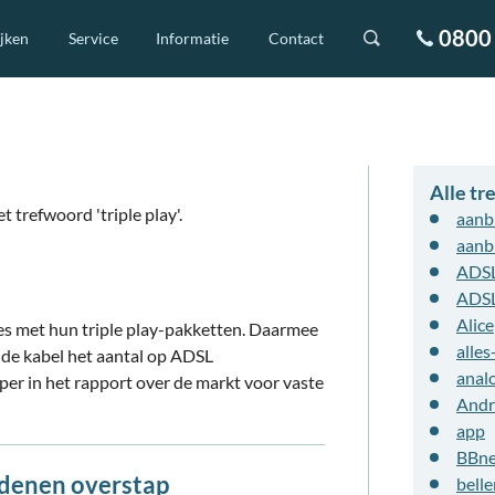
0800 
ijken
Service
Informatie
Contact
Alle t
 trefwoord 'triple play'.
aanb
aanb
ADS
ADS
Alice
s met hun triple play-pakketten. Daarmee
alles
op de kabel het aantal op ADSL
analo
paper in het rapport over de markt voor vaste
Andr
app
BBn
redenen overstap
belle