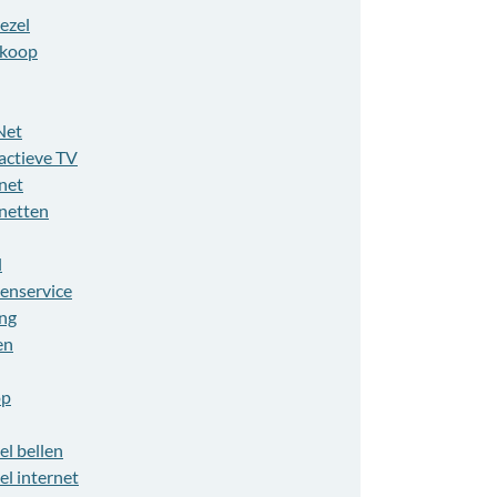
ezel
koop
Net
actieve TV
net
rnetten
l
tenservice
ing
en
op
el bellen
el internet