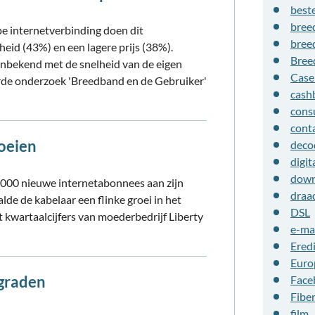
beste
bree
pe internetverbinding doen dit
bree
id (43%) en een lagere prijs (38%).
Bree
onbekend met de snelheid van de eigen
Cas
eerde onderzoek 'Breedband en de Gebruiker'
cash
cons
cont
roeien
deco
digit
down
0.000 nieuwe internetabonnees aan zijn
draa
de de kabelaar een flinke groei in het
DSL
uit kwartaalcijfers van moederbedrijf Liberty
e-ma
Eredi
Euro
ngraden
Face
Fibe
film