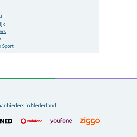
ALL
ijk
ers
o
o Sport
aanbieders in Nederland
: