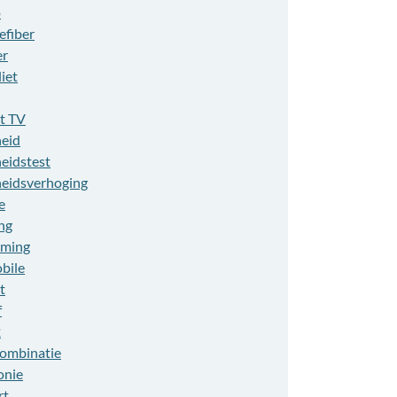
o
efiber
er
liet
t TV
heid
heidstest
heidsverhoging
e
ng
aming
bile
t
f
2
combinatie
onie
rt