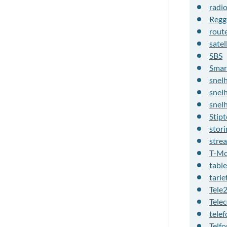
radi
Regg
rout
satel
SBS
Smar
snel
snel
snel
Stipt
stori
stre
T-Mo
table
tarie
Tele
Tele
telef
Telfo