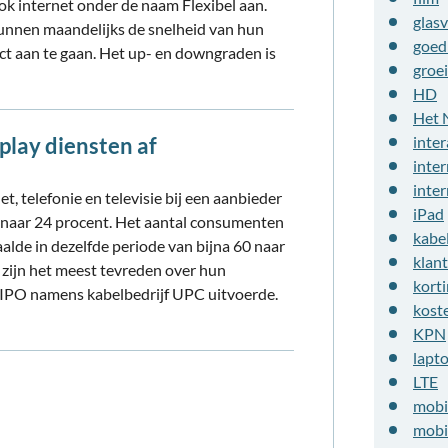
 internet onder de naam Flexibel aan.
glasv
unnen maandelijks de snelheid van hun
goed
t aan te gaan. Het up- en downgraden is
groei
HD
Het 
play diensten af
inter
inter
inte
, telefonie en televisie bij een aanbieder
iPad
 naar 24 procent. Het aantal consumenten
kabe
alde in dezelfde periode van bijna 60 naar
klan
zijn het meest tevreden over hun
kort
NIPO namens kabelbedrijf UPC uitvoerde.
kost
KPN
lapt
LTE
mobi
mobi