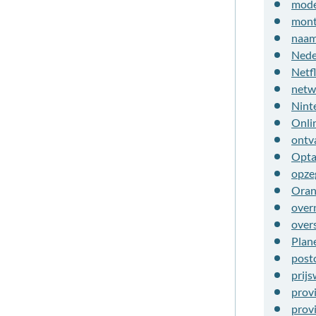
mod
mont
naam
Nede
Netfl
netw
Nint
Onli
ontv
Opt
opze
Oran
over
over
Plan
post
prijs
prov
prov