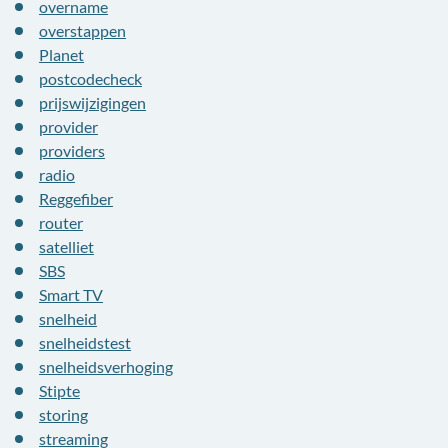
overname
overstappen
Planet
postcodecheck
prijswijzigingen
provider
providers
radio
Reggefiber
router
satelliet
SBS
Smart TV
snelheid
snelheidstest
snelheidsverhoging
Stipte
storing
streaming