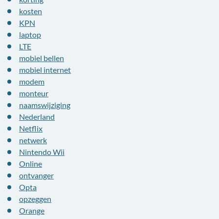
kosten
KPN
laptop
LTE
mobiel bellen
mobiel internet
modem
monteur
naamswijziging
Nederland
Netflix
netwerk
Nintendo Wii
Online
ontvanger
Opta
opzeggen
Orange