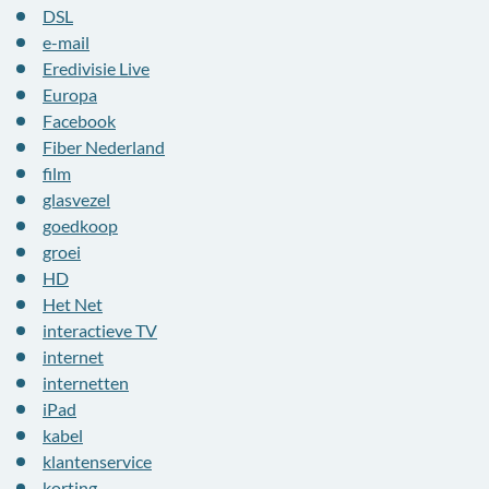
DSL
e-mail
Eredivisie Live
Europa
Facebook
Fiber Nederland
film
glasvezel
goedkoop
groei
HD
Het Net
interactieve TV
internet
internetten
iPad
kabel
klantenservice
korting