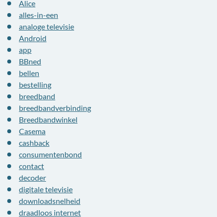
Alice
alles-in-een
analoge televisie
Android
app
BBned
bellen
bestelling
breedband
breedbandverbinding
Breedbandwinkel
Casema
cashback
consumentenbond
contact
decoder
digitale televisie
downloadsnelheid
draadloos internet