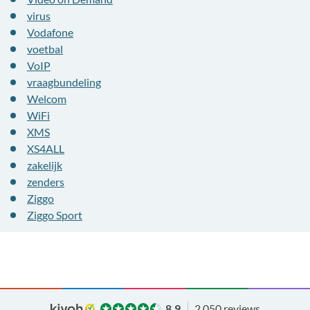
virus
Vodafone
voetbal
VoIP
vraagbundeling
Welcom
WiFi
XMS
XS4ALL
zakelijk
zenders
Ziggo
Ziggo Sport
8.9
2.050 reviews