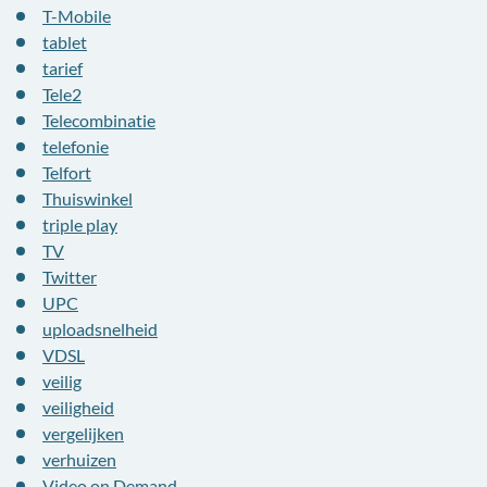
T-Mobile
tablet
tarief
Tele2
Telecombinatie
telefonie
Telfort
Thuiswinkel
triple play
TV
Twitter
UPC
uploadsnelheid
VDSL
veilig
veiligheid
vergelijken
verhuizen
Video on Demand