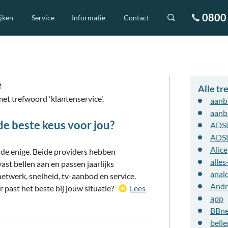
0800 
ijken
Service
Informatie
Contact
e
Alle t
et trefwoord 'klantenservice'.
aanb
aanb
de beste keus voor jou?
ADS
ADS
Alice
 de enige. Beide providers hebben
alles
vast bellen aan en passen jaarlijks
analo
 netwerk, snelheid, tv-aanbod en service.
Andr
r past het beste bij jouw situatie?
Lees
app
BBn
belle