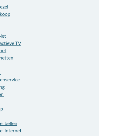
ezel
koop
Net
actieve TV
net
rnetten
l
tenservice
ing
en
op
el bellen
el internet