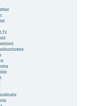
o
efiber
er
liet
t TV
heid
heidstest
heidsverhoging
e
ng
aming
bile
t
f
2
combinatie
onie
rt