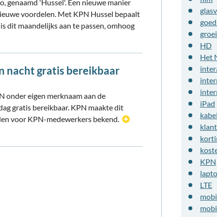
o, genaamd 'Hussel'. Een nieuwe manier
glasv
ieuwe voordelen. Met KPN Hussel bepaalt
goed
n is dit maandelijks aan te passen, omhoog
groei
HD
Het 
 nacht gratis bereikbaar
inter
inter
inte
KPN onder eigen merknaam aan de
iPad
dag gratis bereikbaar. KPN maakte dit
kabe
ouden voor KPN-medewerkers bekend.
klan
kort
kost
KPN
lapt
LTE
mobi
mobi