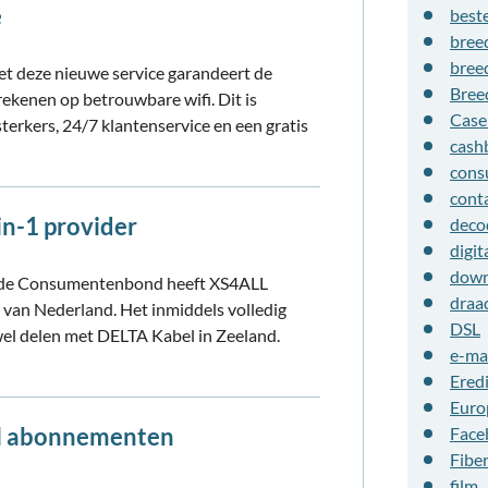
e
beste
bree
bree
et deze nieuwe service garandeert de
Bree
rekenen op betrouwbare wifi. Dit is
Cas
terkers, 24/7 klantenservice en een gratis
cash
cons
cont
in-1 provider
deco
digit
down
an de Consumentenbond heeft XS4ALL
draa
 van Nederland. Het inmiddels volledig
DSL
el delen met DELTA Kabel in Zeeland.
e-ma
Eredi
Euro
el abonnementen
Face
Fibe
film