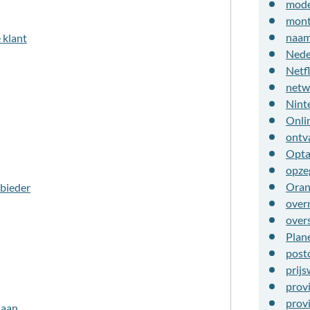
mod
mont
naam
 klant
Nede
Netfl
netw
Nint
Onli
ontv
Opt
opze
Oran
bieder
over
over
Plan
post
prijs
prov
prov
 aan