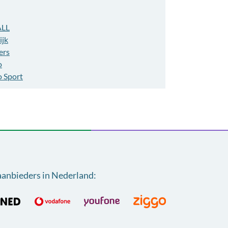
ALL
ijk
ers
o
o Sport
aanbieders in Nederland
: