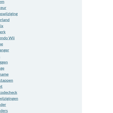
em
eur
swijziging
rland
ix
erk
endo Wii
ne
anger
a
ggen
ge
name
stappen
et
codecheck
wijzigingen
ider
iders