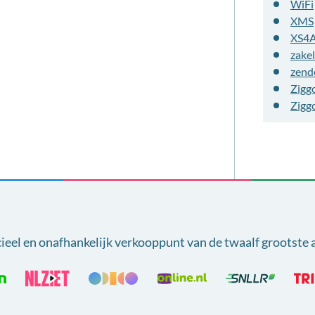
WiFi
XMS
XS4
zakel
zend
Zigg
Zigg
cieel en onafhankelijk verkooppunt van
de twaalf grootste 