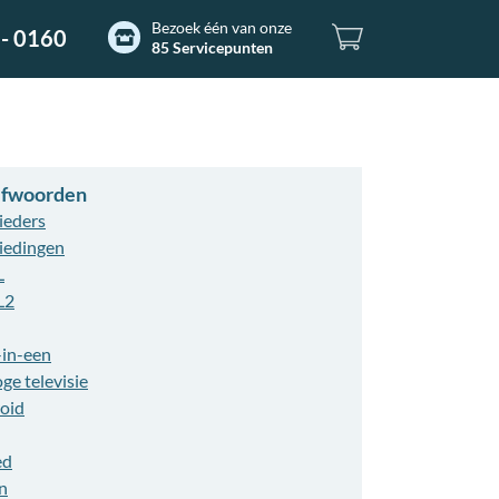
Bezoek één van onze
- 0160
85 Servicepunten
refwoorden
ieders
iedingen
L
L2
-in-een
ge televisie
oid
ed
n