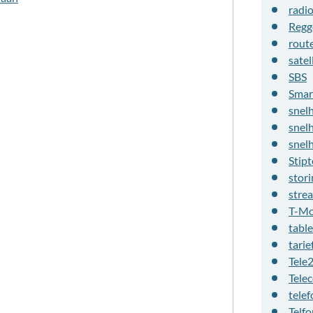
radi
Regg
rout
satel
SBS
Smar
snel
snel
snel
Stipt
stori
stre
T-Mo
table
tarie
Tele
Tele
telef
Telfo