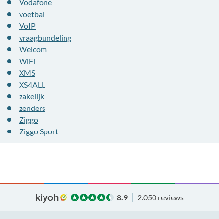
Vodafone
voetbal
VoIP
vraagbundeling
Welcom
WiFi
XMS
XS4ALL
zakelijk
zenders
Ziggo
Ziggo Sport
8.9
2.050 reviews