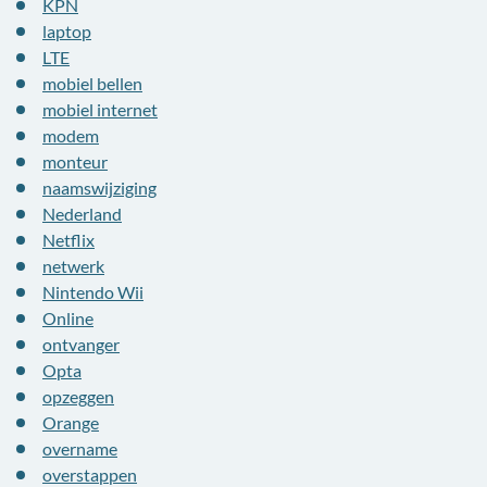
KPN
laptop
LTE
mobiel bellen
mobiel internet
modem
monteur
naamswijziging
Nederland
Netflix
netwerk
Nintendo Wii
Online
ontvanger
Opta
opzeggen
Orange
overname
overstappen