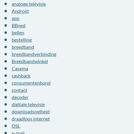
analoge televisie
Android
app
BBned
bellen
bestelling
breedband
breedbandverbinding
Breedbandwinkel
Casema
cashback
consumentenbond
contact
decoder
digitale televisie
downloadsnelheid
draadloos internet
DSL
e-mail