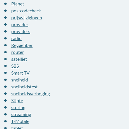
Planet
postcodecheck
prijswijzigingen
provider
providers
radio
Reggefiber
router
satelliet
SBS
Smart TV
snelheid
snelheidstest
snelheidsverhoging
Stipte
storing
streaming
T-Mobile
tablet