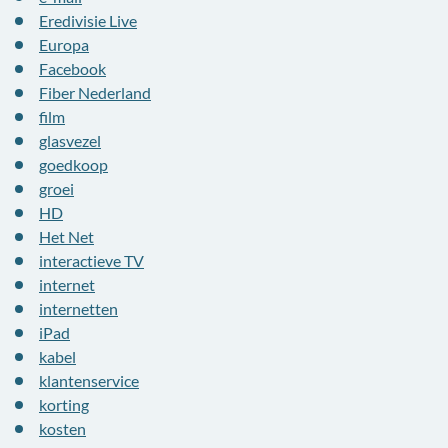
Eredivisie Live
Europa
Facebook
Fiber Nederland
film
glasvezel
goedkoop
groei
HD
Het Net
interactieve TV
internet
internetten
iPad
kabel
klantenservice
korting
kosten