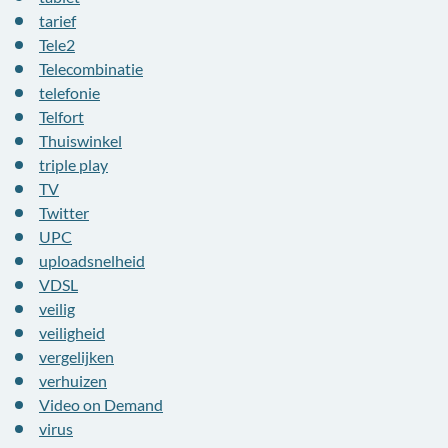
tarief
Tele2
Telecombinatie
telefonie
Telfort
Thuiswinkel
triple play
TV
Twitter
UPC
uploadsnelheid
VDSL
veilig
veiligheid
vergelijken
verhuizen
Video on Demand
virus