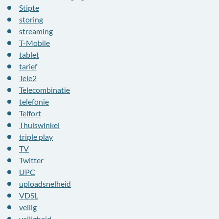
Stipte
storing
streaming
T-Mobile
tablet
tarief
Tele2
Telecombinatie
telefonie
Telfort
Thuiswinkel
triple play
TV
Twitter
UPC
uploadsnelheid
VDSL
veilig
veiligheid