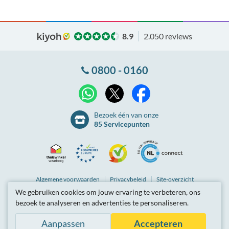
8.9
2.050 reviews
0800 - 0160
X
WhatsApp
Facebook
Bezoek één van onze
85 Servicepunten
Thuiswinkel
Ecommerce
Kiyoh
NLconnect
Algemene
voorwaarden
Privacybeleid
Site-overzicht
We gebruiken cookies om jouw ervaring te verbeteren, ons
Waarborg
Europe
Partnerprogramma
Tarieven zijn inclusief btw.
bezoek te analyseren en advertenties te personaliseren.
© Breedbandwinkel BV 2003 - 2026
, Berkel en Rodenrijs
Certificaat
Trustmark
Aanpassen
Accepteren