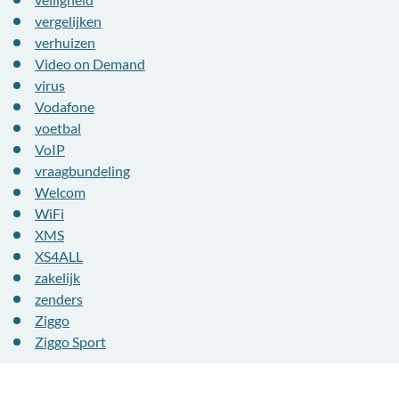
vergelijken
verhuizen
Video on Demand
virus
Vodafone
voetbal
VoIP
vraagbundeling
Welcom
WiFi
XMS
XS4ALL
zakelijk
zenders
Ziggo
Ziggo Sport