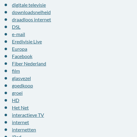
digitale televisie
downloadsnelheid
draadloos internet
DSL
e-mail
Eredivisie Live
Europa
Facebook
Fiber Nederland
film
glasvezel
goedkoop
groei
HD
Het Net
interactieve TV
internet
internetten
iPad