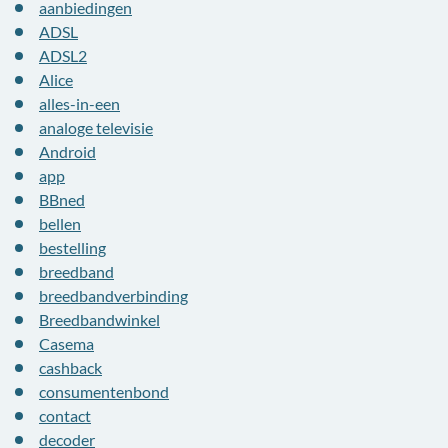
aanbiedingen
ADSL
ADSL2
Alice
alles-in-een
analoge televisie
Android
app
BBned
bellen
bestelling
breedband
breedbandverbinding
Breedbandwinkel
Casema
cashback
consumentenbond
contact
decoder