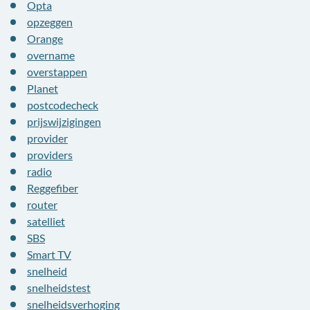
Opta
opzeggen
Orange
overname
overstappen
Planet
postcodecheck
prijswijzigingen
provider
providers
radio
Reggefiber
router
satelliet
SBS
Smart TV
snelheid
snelheidstest
snelheidsverhoging