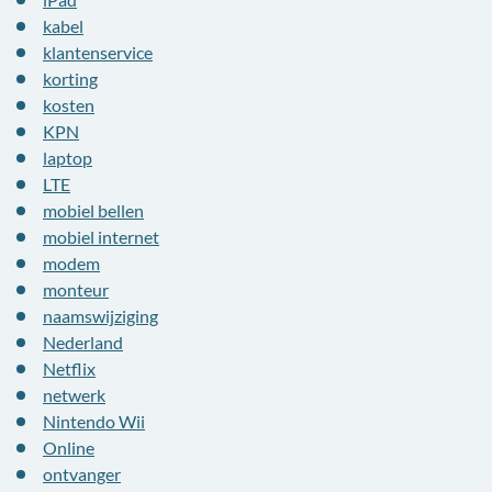
kabel
klantenservice
korting
kosten
KPN
laptop
LTE
mobiel bellen
mobiel internet
modem
monteur
naamswijziging
Nederland
Netflix
netwerk
Nintendo Wii
Online
ontvanger