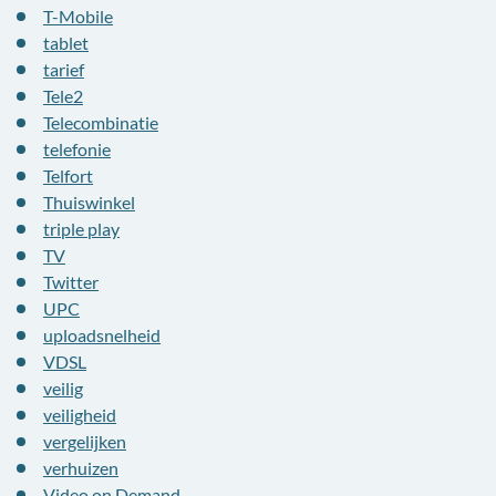
T-Mobile
tablet
tarief
Tele2
Telecombinatie
telefonie
Telfort
Thuiswinkel
triple play
TV
Twitter
UPC
uploadsnelheid
VDSL
veilig
veiligheid
vergelijken
verhuizen
Video on Demand