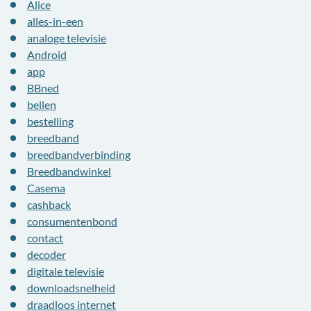
Alice
alles-in-een
analoge televisie
Android
app
BBned
bellen
bestelling
breedband
breedbandverbinding
Breedbandwinkel
Casema
cashback
consumentenbond
contact
decoder
digitale televisie
downloadsnelheid
draadloos internet