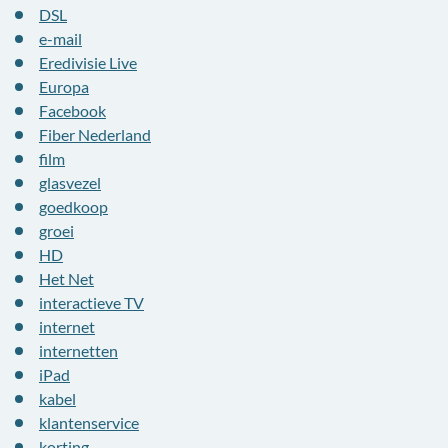
DSL
e-mail
Eredivisie Live
Europa
Facebook
Fiber Nederland
film
glasvezel
goedkoop
groei
HD
Het Net
interactieve TV
internet
internetten
iPad
kabel
klantenservice
korting