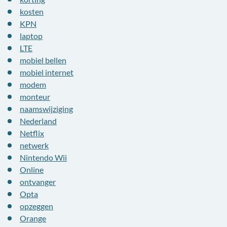
kosten
KPN
laptop
LTE
mobiel bellen
mobiel internet
modem
monteur
naamswijziging
Nederland
Netflix
netwerk
Nintendo Wii
Online
ontvanger
Opta
opzeggen
Orange