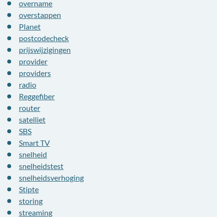
overname
overstappen
Planet
postcodecheck
prijswijzigingen
provider
providers
radio
Reggefiber
router
satelliet
SBS
Smart TV
snelheid
snelheidstest
snelheidsverhoging
Stipte
storing
streaming