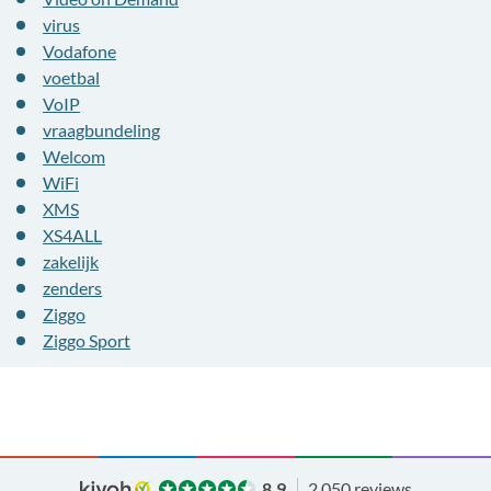
virus
Vodafone
voetbal
VoIP
vraagbundeling
Welcom
WiFi
XMS
XS4ALL
zakelijk
zenders
Ziggo
Ziggo Sport
8.9
2.050 reviews