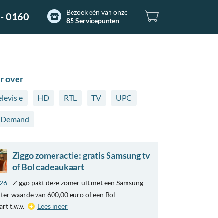
Bezoek één van onze
- 0160
85 Servicepunten
r over
elevisie
HD
RTL
TV
UPC
n Demand
Ziggo zomeractie: gratis Samsung tv
of Bol cadeaukaart
026
- Ziggo pakt deze zomer uit met een Samsung
ter waarde van 600,00 euro of een Bol
rt t.w.v.
Lees meer