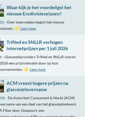
Waar kijk je het voordeligst het
nieuwe Eredivisieseizoen?
026
- Over twee weken begint het nieuwe
eseizoen.
Lees meer
TriNed en SNLLR verhogen
internetprijzen per 1 juli 2026
26
- Glasvezelproviders TriNed en SNLLR voeren
i 2026 een prijsindexatie door op hun
abonnementen.
Lees meer
ACM vreest hogere prijzen na
glasvezelovername
026
- De Autoriteit Consument & Markt (ACM)
overname van een deel van het glasvezelnetwerk
 Fiber door Glaspoort, een
kingsverband van KPN en pensioenuitvoerder