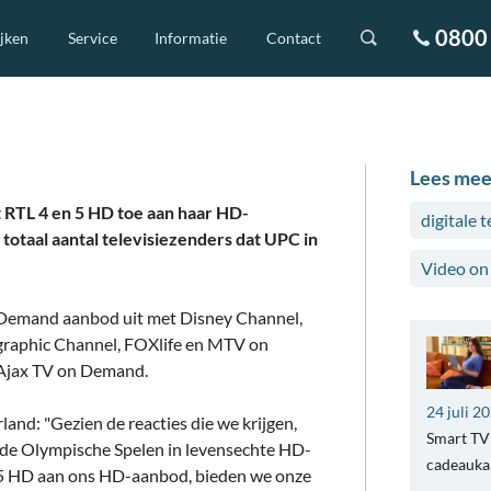
0800 
ijken
Service
Informatie
Contact
Lees mee
 RTL 4 en 5 HD toe aan haar HD-
digitale t
totaal aantal televisiezenders dat UPC in
Video o
n Demand aanbod uit met Disney Channel,
graphic Channel, FOXlife en MTV on
 Ajax TV on Demand.
24 juli 2
and: "Gezien de reacties die we krijgen,
Smart TV 
n de Olympische Spelen in levensechte HD-
cadeaukaa
L5 HD aan ons HD-aanbod, bieden we onze