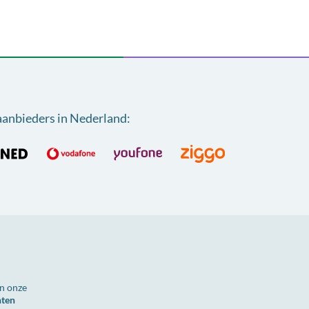
aanbieders in Nederland
:
n onze
nten