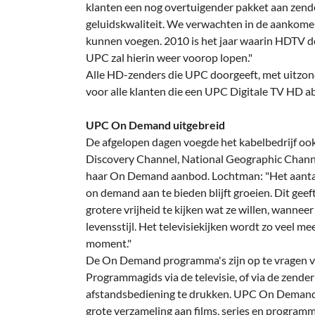
klanten een nog overtuigender pakket aan zender
geluidskwaliteit. We verwachten in de aanko
kunnen voegen. 2010 is het jaar waarin HDTV de
UPC zal hierin weer voorop lopen."
Alle HD-zenders die UPC doorgeeft, met uitzon
voor alle klanten die een UPC Digitale TV HD 
UPC On Demand uitgebreid
De afgelopen dagen voegde het kabelbedrijf ook
Discovery Channel, National Geographic Chan
haar On Demand aanbod. Lochtman: "Het aantal
on demand aan te bieden blijft groeien. Dit geef
grotere vrijheid te kijken wat ze willen, wanneer 
levensstijl. Het televisiekijken wordt zo veel m
moment."
De On Demand programma's zijn op te vragen 
Programmagids via de televisie, of via de zende
afstandsbediening te drukken. UPC On Demand 
grote verzameling aan films, series en programma