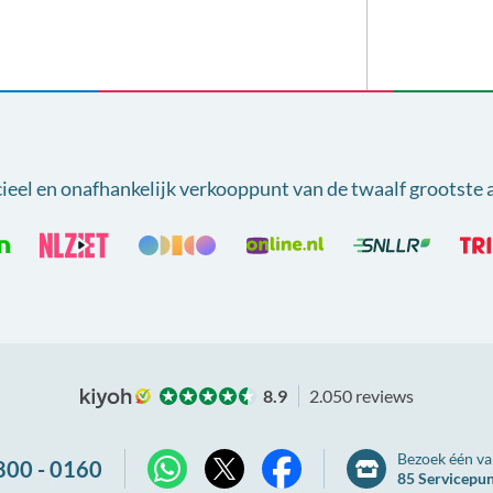
cieel en onafhankelijk verkooppunt van
de twaalf grootste 
8.9
2.050 reviews
Bezoek één va
800 - 0160
85 Servicepu