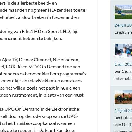
s in de allerbeste beeld- en
mende maanden nog meer HD-zenders toe te
finitief zal doorbreken in Nederland en
24 juli 2
dering van Film1 HD en Sport1 HD, zijn
Eredivisi
abonnement hebben te bekijken.
 Ajax TV, Disney Channel, Nickelodeon,
1 juli 20
nel, FOXlife en MTV On Demand toe aan
per 1 jul
 zenders dat ervoor kiest om programma's
internet
t onze digitale televisieklanten een steeds
ze het willen, zoals het past in hun eigen
eer een rustmoment, in plaats van een must
via UPC On Demand in de Elektronische
17 juni 2
r zelf door op de rode knop van de UPC-
heeft de 
is het thuisbioscoopkanaal waar een
van DELTA
's op te roepen is. De klant kan deze
samenwer