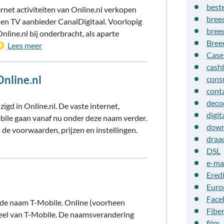
beste
net activiteiten van Online.nl verkopen
bree
 en TV aanbieder CanalDigitaal. Voorlopig
bree
line.nl bij onderbracht, als aparte
Bree
Lees meer
Cas
cash
Online.nl
cons
cont
deco
gd in Online.nl. De vaste internet,
digit
Mobile gaan vanaf nu onder deze naam verder.
down
 de voorwaarden, prijzen en instellingen.
draa
DSL
e-ma
Eredi
Euro
Face
 de naam T-Mobile. Online (voorheen
Fibe
eel van T-Mobile. De naamsverandering
film