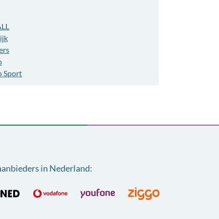
ALL
ijk
ers
o
o Sport
aanbieders in Nederland
: