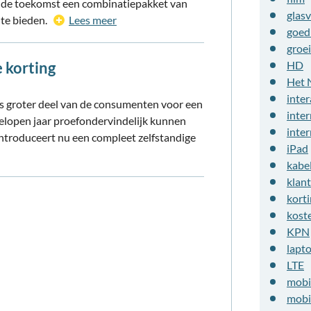
n de toekomst een combinatiepakket van
glasv
 te bieden.
Lees meer
goed
groei
e korting
HD
Het 
inter
eds groter deel van de consumenten voor een
inter
fgelopen jaar proefondervindelijk kunnen
inte
ntroduceert nu een compleet zelfstandige
iPad
kabe
klan
kort
kost
KPN
lapt
LTE
mobi
mobi