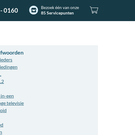
Bezoek één van onze
- 0160
85 Servicepunten
refwoorden
ieders
iedingen
L
L2
-in-een
ge televisie
oid
ed
n