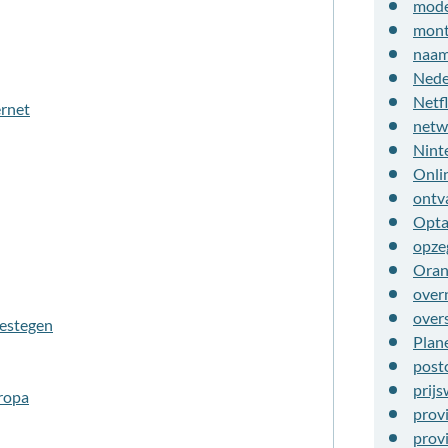
mod
mont
naam
Nede
Netfl
ernet
netw
Nint
Onli
ontv
Opt
opze
Oran
over
over
gestegen
Plan
post
prijs
ropa
prov
prov