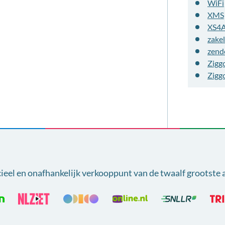
WiFi
XMS
XS4
zakel
zend
Zigg
Zigg
cieel en onafhankelijk verkooppunt van
de twaalf grootste 