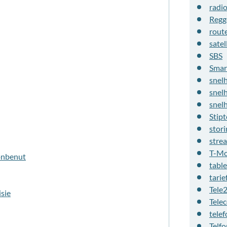
radi
Regg
rout
satel
SBS
Smar
snel
snel
snel
Stipt
stori
stre
T-Mo
onbenut
table
tarie
Tele
sie
Tele
telef
Telfo