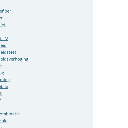
o
efiber
er
liet
t TV
heid
heidstest
heidsverhoging
e
ng
aming
bile
t
f
2
combinatie
onie
rt