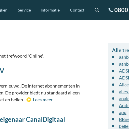
0800 
ijken
Service
Informatie
Contact
Alle t
et trefwoord 'Online'.
aanb
aanb
TV
ADS
ADS
Alice
o vernieuwd. De internet abonnementen in
alles
n. De provider biedt nu standaard alleen
analo
et en bellen.
Lees meer
Andr
app
 eigenaar CanalDigitaal
BBn
belle