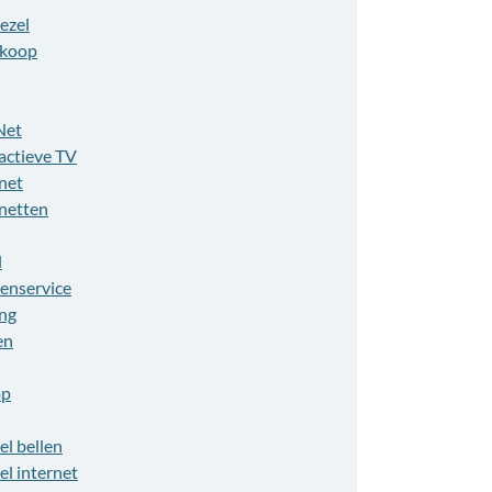
ezel
koop
Net
actieve TV
net
rnetten
l
tenservice
ing
en
op
el bellen
el internet