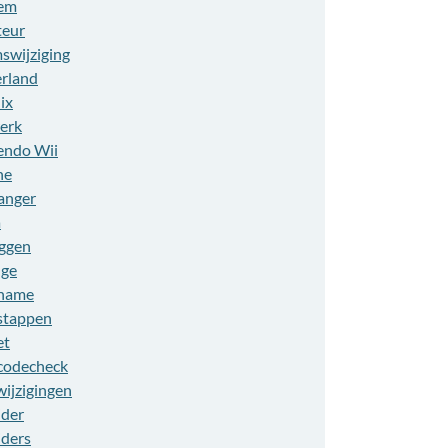
em
eur
swijziging
rland
ix
erk
endo Wii
ne
anger
a
ggen
ge
name
stappen
et
codecheck
wijzigingen
ider
iders