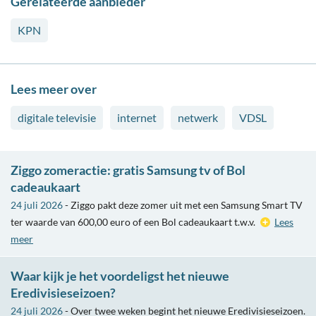
Gerelateerde aanbieder
KPN
Lees meer over
digitale televisie
internet
netwerk
VDSL
Ziggo zomeractie: gratis Samsung tv of Bol
cadeaukaart
24 juli 2026
- Ziggo pakt deze zomer uit met een Samsung Smart TV
ter waarde van 600,00 euro of een Bol cadeaukaart t.w.v.
Lees
meer
Waar kijk je het voordeligst het nieuwe
Eredivisieseizoen?
24 juli 2026
- Over twee weken begint het nieuwe Eredivisieseizoen.