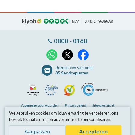
8.9
2.050 reviews
0800 - 0160
X
WhatsApp
Facebook
Bezoek één van onze
85 Servicepunten
Thuiswinkel
Ecommerce
Kiyoh
NLconnect
Algemene
voorwaarden
Privacybeleid
Site-overzicht
We gebruiken cookies om jouw ervaring te verbeteren, ons
Waarborg
Europe
Partnerprogramma
Tarieven zijn inclusief btw.
bezoek te analyseren en advertenties te personaliseren.
© Breedbandwinkel BV 2003 - 2026
, Berkel en Rodenrijs
Certificaat
Trustmark
Aanpassen
Accepteren