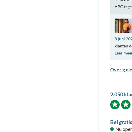
APG teg
8 juni 20
klanten d
Lees mee
Overig ni
2.050 kla
Bel grati
Nu open