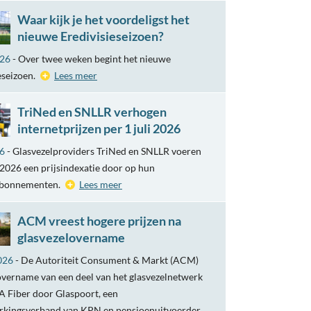
Waar kijk je het voordeligst het
nieuwe Eredivisieseizoen?
026
- Over twee weken begint het nieuwe
eseizoen.
Lees meer
TriNed en SNLLR verhogen
internetprijzen per 1 juli 2026
26
- Glasvezelproviders TriNed en SNLLR voeren
i 2026 een prijsindexatie door op hun
abonnementen.
Lees meer
ACM vreest hogere prijzen na
glasvezelovername
026
- De Autoriteit Consument & Markt (ACM)
overname van een deel van het glasvezelnetwerk
 Fiber door Glaspoort, een
kingsverband van KPN en pensioenuitvoerder