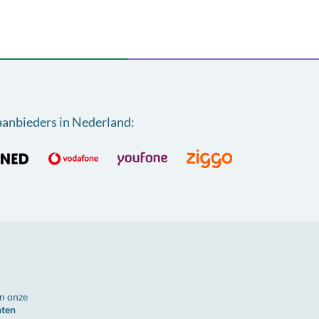
aanbieders in Nederland
:
n onze
nten