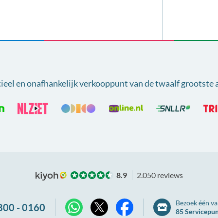
cieel en onafhankelijk verkooppunt van
de twaalf grootste 
8.9
2.050 reviews
Bezoek één va
800 - 0160
85 Servicepu