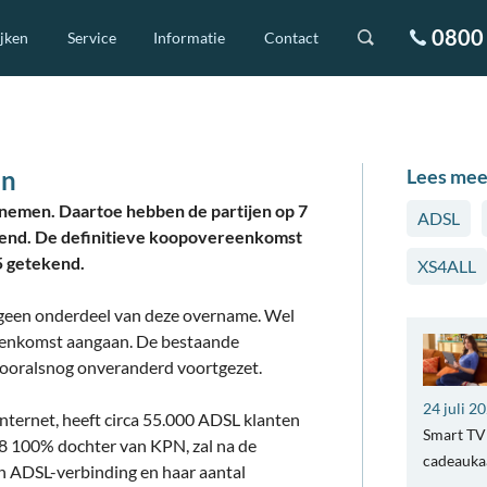
0800 
ijken
Service
Informatie
Contact
en
Lees mee
nemen. Daartoe hebben de partijen op 7
ADSL
kend. De definitieve koopovereenkomst
5 getekend.
XS4ALL
s geen onderdeel van deze overname. Wel
eenkomst aangaan. De bestaande
vooralsnog onveranderd voortgezet.
24 juli 2
nternet, heeft circa 55.000 ADSL klanten
Smart TV 
98 100% dochter van KPN, zal na de
cadeaukaa
 ADSL-verbinding en haar aantal