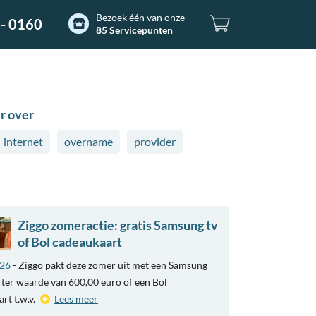
Bezoek één van onze
- 0160
85 Servicepunten
r over
internet
overname
provider
Ziggo zomeractie: gratis Samsung tv
of Bol cadeaukaart
026
- Ziggo pakt deze zomer uit met een Samsung
ter waarde van 600,00 euro of een Bol
rt t.w.v.
Lees meer