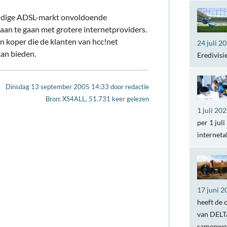
 huidige ADSL-markt onvoldoende
aan te gaan met grotere internetproviders.
n koper die de klanten van hcc!net
24 juli 2
an bieden.
Eredivisi
Dinsdag 13 september 2005 14:33
door
redactie
Bron: XS4ALL, 51.731 keer gelezen
1 juli 20
per 1 jul
internet
17 juni 2
heeft de 
van DELTA
samenwer