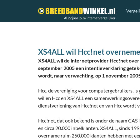
Vergel
Al 22 jaar jouw internetvergelijker
XS4ALL wil Hcc!net overnem
XS4ALL wil de internetprovider Hcc!net over
september 2005 een intentieverklaring gete
wordt, naar verwachting, op 1 november 200
Hcc, de vereniging voor computergebruikers, i
willen Hcc en XS4ALL een samenwerkingsover
dienstverlening van Hcc!net en van Hcc wordt 
Hcc!net, dat ook bekend is onder de naam CAS i
en circa 20.000 inbelklanten. XS4ALL, sinds 19
overname ruim 250.000 klanten hebben met een