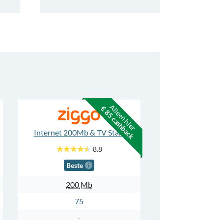
Alleen hier
€ 85 cashback
Internet 200Mb & TV Start
8.8
Beste
200
Mb
75
-