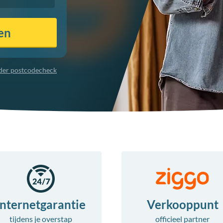
en
nder postcodecheck
Internetgarantie
Verkooppunt
tijdens je overstap
officieel partner