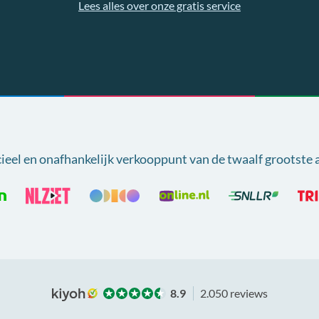
Lees alles over onze gratis service
cieel en onafhankelijk verkooppunt van
de twaalf grootste 
8.9
2.050 reviews