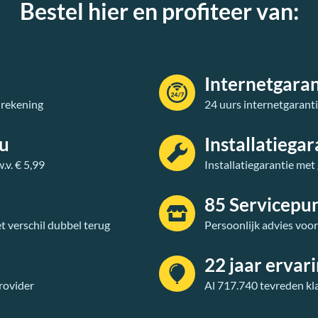
Bestel hier en profiteer van:
Internetgaran
 rekening
24 uurs internetgarant
au
Installatiegar
v. € 5,99
Installatiegarantie met
85 Servicepu
t verschil dubbel terug
Persoonlijk advies voo
22 jaar ervar
rovider
Al 717.740 tevreden kl