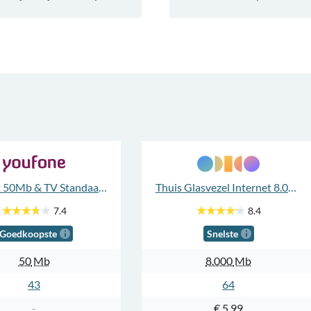
Internet 50Mb & TV Standaard
Thuis Glasvezel Internet 8.000Mb en TV App
7.4
8.4
Goedkoopste
Snelste
50
Mb
8.000
Mb
43
64
-
€ 5,99