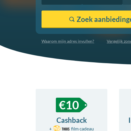
Zoek
aanbieding
Waarom mijn adres invullen?
Vergelijk zo
€10
Cashback
+
film
cadeau