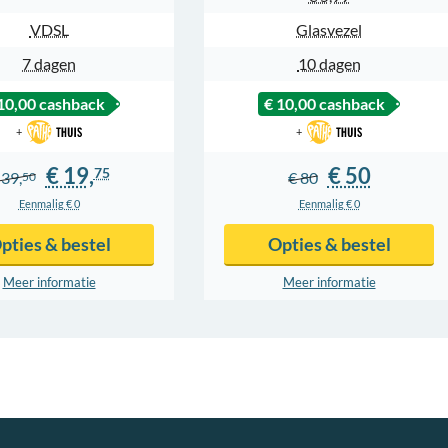
VDSL
Glasvezel
7 dagen
10 dagen
10,00
cashback
€ 10,00
cashback
+
+
€ 19,
€ 50
75
 39,
€ 80
50
Eenmalig € 0
Eenmalig € 0
pties & bestel
Opties & bestel
Meer info
rmatie
Meer info
rmatie