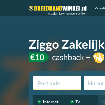
Vergel
Al 22 jaar jouw internetvergelijker
Ziggo Zakelij
€10
cashback +
Internet
Tv