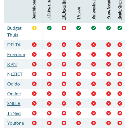
Begin Gemist
HD-kwaliteit
Prog. Gemist
4K-kwaliteit
Beschikbaar
Buitenshuis
TV app
Budget
Optioneel
Thuis
DELTA
Freedom
KPN
NLZIET
Odido
Online
SNLLR
TriNed
Youfone