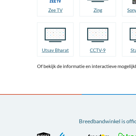
Zee TV
Zing
Sony
Utsav Bharat
CCTV-9
St
Of bekijk de informatie en interactieve mogeli
Breedbandwinkel is offi