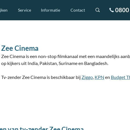
0800 
ijken
Service
Informatie
Contact
Zee Cinema
Zee Cinema is een non-stop filmkanaal met een maandelijks aanbo
op kijkers uit India, Pakistan, Suriname en Bangladesh.
Tv-zender Zee Cinema is beschikbaar bij
Ziggo
,
KPN
en
Budget T
en van tv-zender Zee Cinema