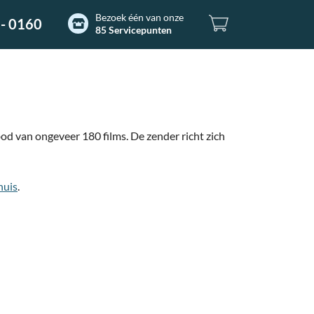
Bezoek één van onze
- 0160
85 Servicepunten
d van ongeveer 180 films. De zender richt zich
huis
.