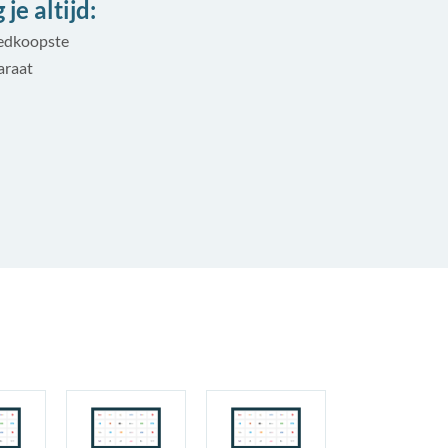
je altijd:
oedkoopste
araat