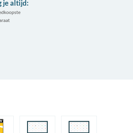
je altijd:
oedkoopste
araat