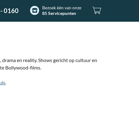
Bezoek één van onze
- 0160
85 Servicepunten
 drama en reality. Shows gericht op cultuur en
ste Bollywood-films.
uis
.