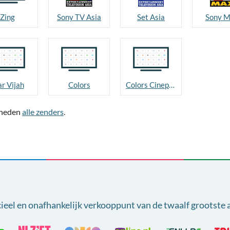
Zing
Sony TV Asia
Set Asia
Sony 
ar Vijah
Colors
Colors Cineplex
jkheden
alle zenders
.
cieel en onafhankelijk verkooppunt van
de twaalf grootste 