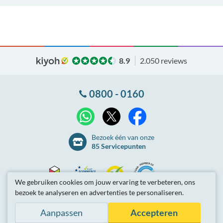
8.9
2.050 reviews
0800 - 0160
X
WhatsApp
Facebook
Bezoek één van onze
85 Servicepunten
We gebruiken cookies om jouw ervaring te verbeteren, ons
bezoek te analyseren en advertenties te personaliseren.
Thuiswinkel
Ecommerce
Kiyoh
NLconnect
Algemene
voorwaarden
Privacybeleid
Site-overzicht
Aanpassen
Accepteren
Waarborg
Europe
Partnerprogramma
Tarieven zijn inclusief btw.