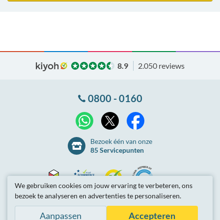
8.9
2.050 reviews
0800 - 0160
X
WhatsApp
Facebook
Bezoek één van onze
85 Servicepunten
We gebruiken cookies om jouw ervaring te verbeteren, ons
bezoek te analyseren en advertenties te personaliseren.
Thuiswinkel
Ecommerce
Kiyoh
NLconnect
Algemene
voorwaarden
Privacybeleid
Site-overzicht
Aanpassen
Accepteren
Waarborg
Europe
Partnerprogramma
Tarieven zijn inclusief btw.