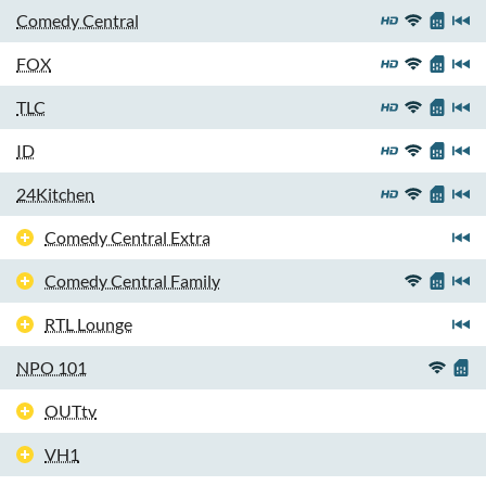
Comedy Central
FOX
TLC
ID
24Kitchen
Comedy Central Extra
Comedy Central Family
RTL Lounge
NPO 101
OUTtv
VH1