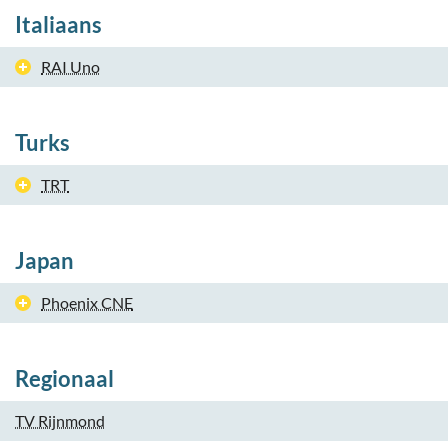
Italiaans
RAI Uno
Turks
TRT
Japan
Phoenix CNE
Regionaal
TV Rijnmond