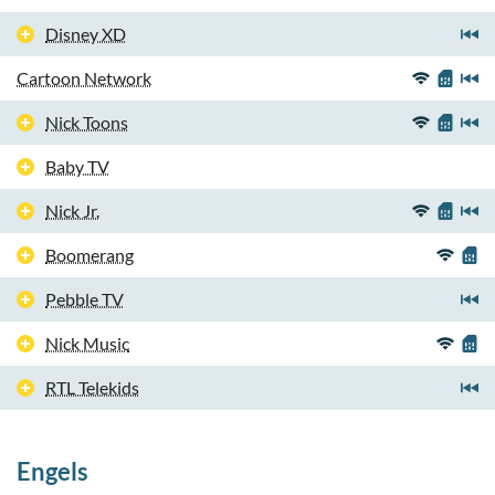
Disney XD
Cartoon Network
Nick Toons
Baby TV
Nick Jr.
Boomerang
Pebble TV
Nick Music
RTL Telekids
Engels