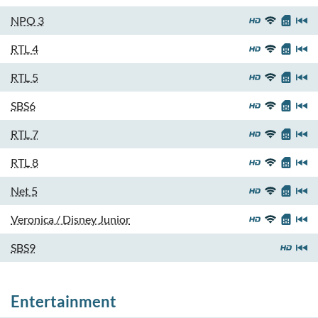
NPO 3
RTL 4
RTL 5
SBS6
RTL 7
RTL 8
Net 5
Veronica / Disney Junior
SBS9
Entertainment