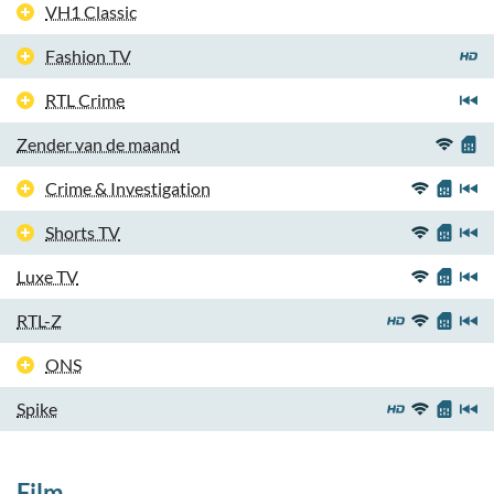
VH1 Classic
Fashion TV
RTL Crime
Zender van de maand
Crime & Investigation
Shorts TV
Luxe TV
RTL-Z
ONS
Spike
Film