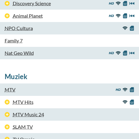
Discovery Science
Animal Planet
NPO Cultura
Family 7
Nat Geo Wild
Muziek
MTV
MTV Hits
MTV Music 24
SLAM TV