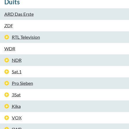
Duits
ARD Das Erste
ZDF
RTL Television
WDR
NDR
Sat.1
Pro Sieben
3Sat
Kika
VOX