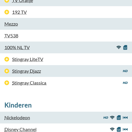
TV Oranje
192 TV
Mezzo
TV538
100% NL TV
Stingray LiteTV
Stingray Djazz
Stingray Classica
Kinderen
Nickelodeon
Disney Channel