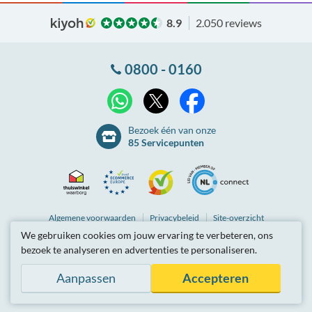
8.9
2.050 reviews
0800 - 0160
X
WhatsApp
Facebook
Bezoek één van onze
85 Servicepunten
Thuiswinkel
Ecommerce
Kiyoh
NLconnect
Algemene
voorwaarden
Privacybeleid
Site-overzicht
We gebruiken cookies om jouw ervaring te verbeteren, ons
Waarborg
Europe
Partnerprogramma
Tarieven zijn inclusief btw.
bezoek te analyseren en advertenties te personaliseren.
© Breedbandwinkel BV 2003 - 2026
, Berkel en Rodenrijs
Certificaat
Trustmark
Aanpassen
Accepteren
Hosting door