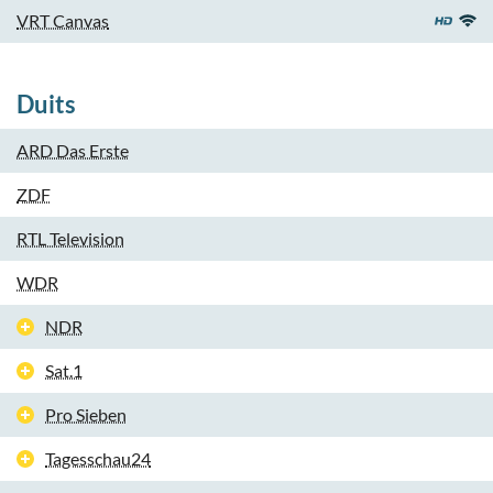
VRT Canvas
Duits
ARD Das Erste
ZDF
RTL Television
WDR
NDR
Sat.1
Pro Sieben
Tagesschau24