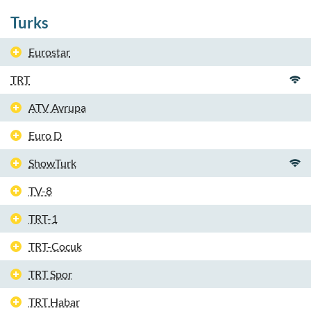
Turks
Eurostar
TRT
ATV Avrupa
Euro D
ShowTurk
TV-8
TRT-1
TRT-Cocuk
TRT Spor
TRT Habar