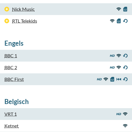
Nick Music
RTL Telekids
Engels
BBC 1
BBC 2
BBC First
Belgisch
VRT 1
Ketnet