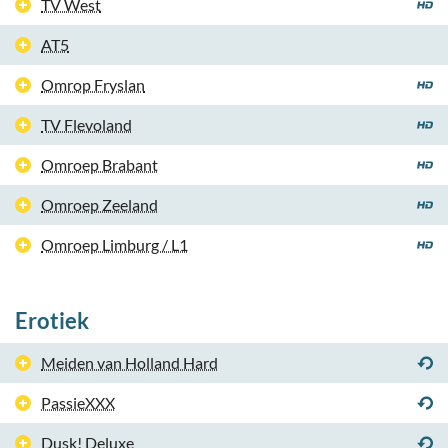
TV West
AT5
Omrop Fryslan
TV Flevoland
Omroep Brabant
Omroep Zeeland
Omroep Limburg / L1
Erotiek
Meiden van Holland Hard
PassieXXX
Dusk! Deluxe