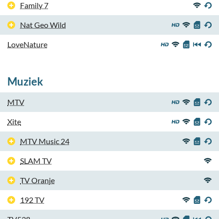
Family 7
Nat Geo Wild
LoveNature
Muziek
MTV
Xite
MTV Music 24
SLAM TV
TV Oranje
192 TV