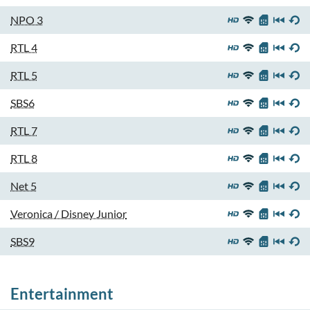
NPO 3
RTL 4
RTL 5
SBS6
RTL 7
RTL 8
Net 5
Veronica / Disney Junior
SBS9
Entertainment