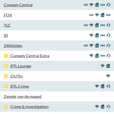
Comedy Central
FOX
TLC
ID
24Kitchen
Comedy Central Extra
RTL Lounge
OUTtv
RTL Crime
Zender van de maand
Crime & Investigation