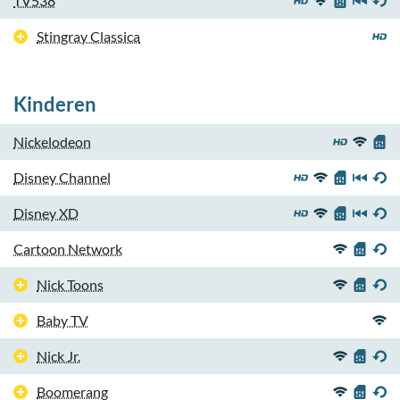
TV538
Stingray Classica
Kinderen
Nickelodeon
Disney Channel
Disney XD
Cartoon Network
Nick Toons
Baby TV
Nick Jr.
Boomerang