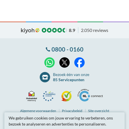
8.9
2.050 reviews
0800 - 0160
X
WhatsApp
Facebook
Bezoek één van onze
85 Servicepunten
Thuiswinkel
Ecommerce
Kiyoh
NLconnect
Algemene
voorwaarden
Privacybeleid
Site-overzicht
We gebruiken cookies om jouw ervaring te verbeteren, ons
Waarborg
Europe
Partnerprogramma
Tarieven zijn inclusief btw.
bezoek te analyseren en advertenties te personaliseren.