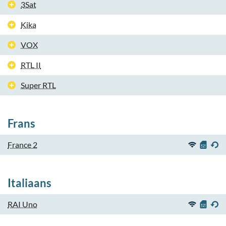
3Sat
Kika
VOX
RTL II
Super RTL
Frans
France 2
Italiaans
RAI Uno