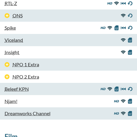
RTL-Z
ONS
Spike
Viceland
Insight
NPO 1 Extra
NPO 2 Extra
Beleef KPN
Njam!
Dreamworks Channel
Film