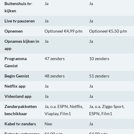
Buitenshuis tv-
Ja
Ja
kijken
Live tv pauzeren
Ja
Ja
Opnemen
Optioneel €4,99 p/m
Optioneel €5,50 p/m
Opnames kijken in
Ja
Ja
app
Programma
47 zenders
10 zenders
Gemist
Begin Gemist
48 zenders
51 zenders
Netflix app
Ja
Ja
Videoland app
Ja
Ja
Zenderpakketten
Ja, o.a. ESPN, Netflix,
Ja, o.a. Ziggo Sport,
beschikbaar
Viaplay, Film1
ESPN, Film1
Kabel tv-zenders
Nee
Ja
Extra tv-ontvanger
€6,00 p/m
€4,00 p/m