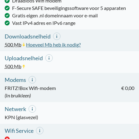
Draadloos Wifi modem
F-Secure SAFE beveiligingssoftware voor 5 apparaten
Gratis eigen .nl domeinnaam voor e-mail
Vast IPv4 adres en IPv6 range
Downloadsnelheid
500
Mb
Hoeveel Mb heb ik nodig?
Uploadsnelheid
500
Mb
Modems
FRITZ!Box Wifi-modem
€ 0,00
(In bruikleen)
Netwerk
KPN (glasvezel)
Wifi Service