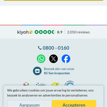
8.9
2.050 reviews
0800 - 0160
X
WhatsApp
Facebook
Bezoek één van onze
85 Servicepunten
We gebruiken cookies om jouw ervaring te verbeteren, ons
bezoek te analyseren en advertenties te personaliseren.
Thuiswinkel
Ecommerce
Kiyoh
NLconnect
Algemene
voorwaarden
Privacybeleid
Site-overzicht
Aanpassen
Accepteren
Waarborg
Europe
Partnerprogramma
Tarieven zijn inclusief btw.