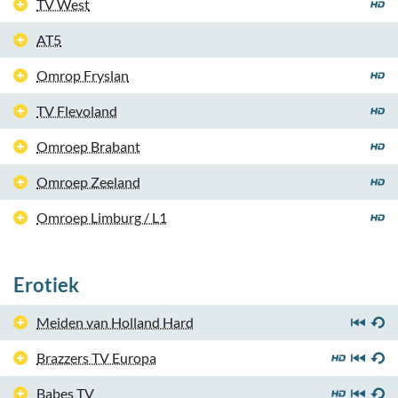
TV West
AT5
Omrop Fryslan
TV Flevoland
Omroep Brabant
Omroep Zeeland
Omroep Limburg / L1
Erotiek
Meiden van Holland Hard
Brazzers TV Europa
Babes TV