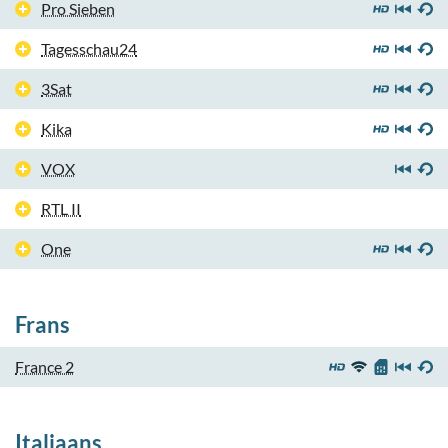
Pro Sieben
Tagesschau24
3Sat
Kika
VOX
RTL II
One
Frans
France 2
Italiaans