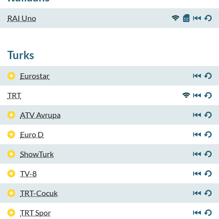
RAI Uno
Turks
Eurostar
TRT
ATV Avrupa
Euro D
ShowTurk
TV-8
TRT-Cocuk
TRT Spor