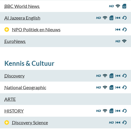
BBC World News
Al Jazeera English
NPO Politiek en Nieuws
EuroNews
Kennis & Cultuur
Discovery
National Geographic
ARTE
HISTORY
Discovery Science