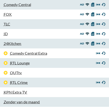
Comedy Central
FOX
TLC
ID
24Kitchen
Comedy Central Extra
RTL Lounge
OUTtv
RTL Crime
KPN Extra TV
Zender van de maand