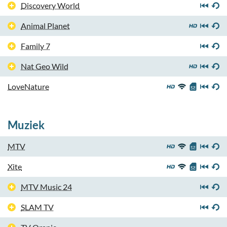
Discovery World
Animal Planet
Family 7
Nat Geo Wild
LoveNature
Muziek
MTV
Xite
MTV Music 24
SLAM TV