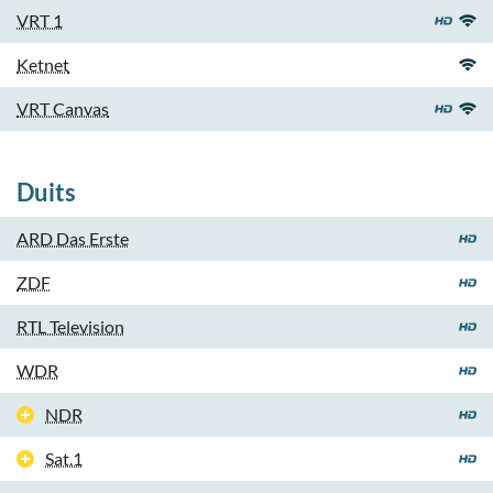
VRT 1
Ketnet
VRT Canvas
Duits
ARD Das Erste
ZDF
RTL Television
WDR
NDR
Sat.1