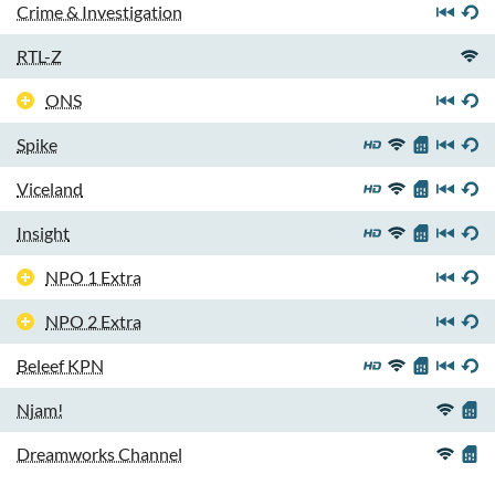
Crime & Investigation
RTL-Z
ONS
Spike
Viceland
Insight
NPO 1 Extra
NPO 2 Extra
Beleef KPN
Njam!
Dreamworks Channel