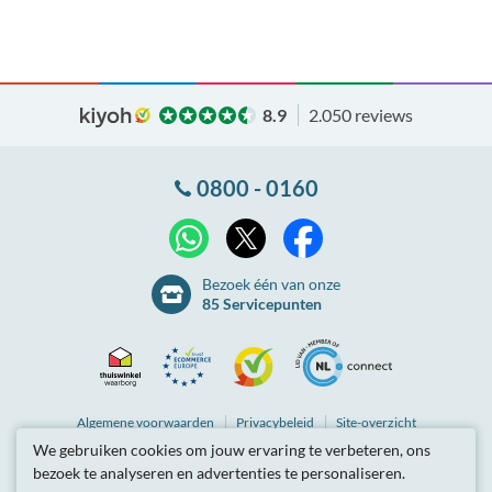
8.9
2.050 reviews
0800 - 0160
X
WhatsApp
Facebook
Bezoek één van onze
85 Servicepunten
Thuiswinkel
Ecommerce
Kiyoh
NLconnect
Algemene
voorwaarden
Privacybeleid
Site-overzicht
We gebruiken cookies om jouw ervaring te verbeteren, ons
Waarborg
Europe
Partnerprogramma
Tarieven zijn inclusief btw.
bezoek te analyseren en advertenties te personaliseren.