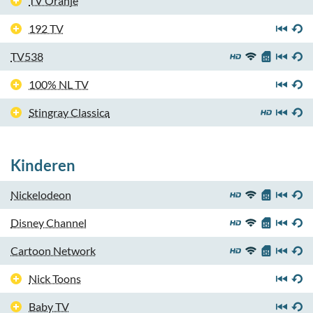
TV Oranje
192 TV
TV538
100% NL TV
Stingray Classica
Kinderen
Nickelodeon
Disney Channel
Cartoon Network
Nick Toons
Baby TV