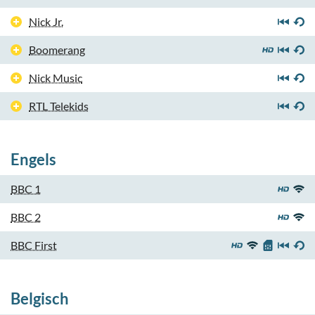
Nick Jr.
Boomerang
Nick Music
RTL Telekids
Engels
BBC 1
BBC 2
BBC First
Belgisch