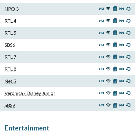
NPO 3
RTL 4
RTL 5
SBS6
RTL 7
RTL 8
Net 5
Veronica / Disney Junior
SBS9
Entertainment