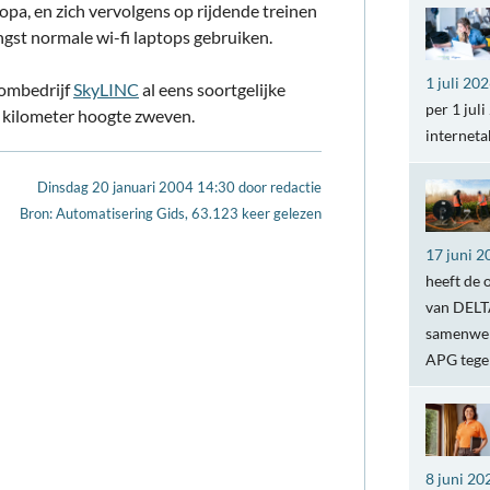
pa, en zich vervolgens op rijdende treinen
gst normale wi-fi laptops gebruiken.
1 juli 20
combedrijf
SkyLINC
al eens soortgelijke
per 1 jul
5 kilometer hoogte zweven.
internet
Dinsdag 20 januari 2004 14:30
door
redactie
Bron: Automatisering Gids, 63.123 keer gelezen
17 juni 2
heeft de 
van DELTA
samenwer
APG teg
8 juni 20