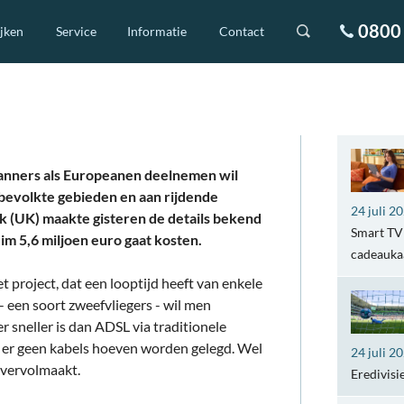
0800 
ijken
Service
Informatie
Contact
panners als Europeanen deelnemen wil
evolkte gebieden en aan rijdende
24 juli 2
rk (UK) maakte gisteren de details bekend
Smart TV 
im 5,6 miljoen euro gaat kosten.
cadeaukaa
t project, dat een looptijd heeft van enkele
 een soort zweefvliegers - wil men
 sneller is dan ADSL via traditionele
t er geen kabels hoeven worden gelegd. Wel
24 juli 2
 vervolmaakt.
Eredivisi