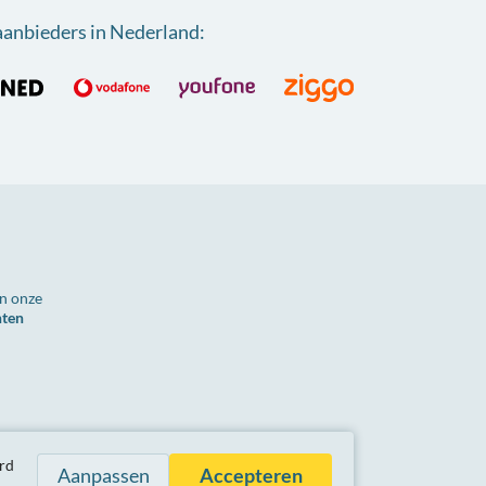
aanbieders in Nederland
:
n onze
nten
n zijn inclusief btw.
rd
Aanpassen
Accepteren