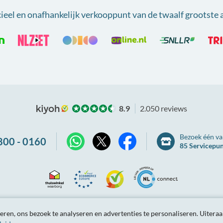
cieel en onafhankelijk verkooppunt van
de twaalf grootste 
8.9
2.050 reviews
Bezoek één va
800 - 0160
85 Servicepu
X
WhatsApp
Facebook
Thuiswinkel
Ecommerce
Kiyoh
NLconnect
arden
Privacybeleid
Site-overzicht
Partnerprogramma
Tarieve
ren, ons bezoek te analyseren en advertenties te personaliseren.
Uiteraa
Waarborg
Europe