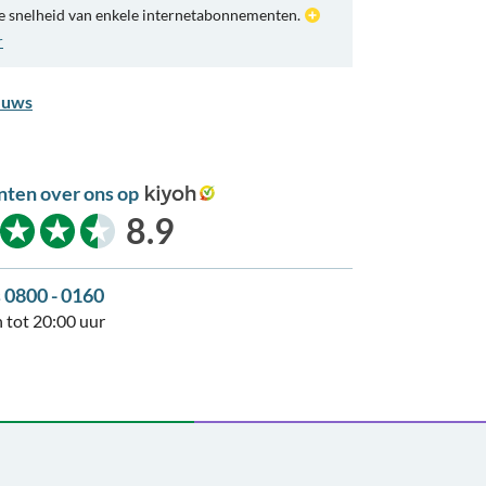
e snelheid van enkele internetabonnementen.
r
euws
nten over ons op
kiyoh
8.9
s 0800 - 0160
 tot 20:00 uur