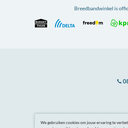
Breedbandwinkel is offi
0
Algemene
voorwa
We gebruiken cookies om jouw ervaring te verbete