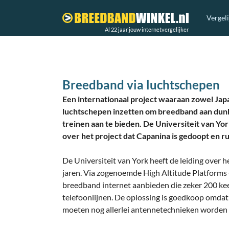
Vergel
Al 22 jaar jouw internetvergelijker
Breedband via luchtschepen
Een internationaal project waaraan zowel Ja
luchtschepen inzetten om breedband aan dunb
treinen aan te bieden. De Universiteit van Yo
over het project dat Capanina is gedoopt en ru
De Universiteit van York heeft de leiding over he
jaren. Via zogenoemde High Altitude Platforms -
breedband internet aanbieden die zeker 200 keer
telefoonlijnen. De oplossing is goedkoop omda
moeten nog allerlei antennetechnieken worden