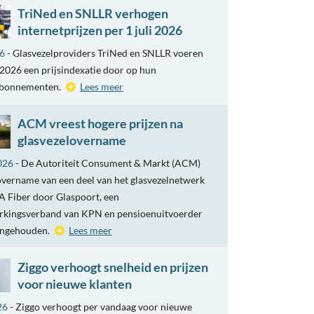
TriNed en SNLLR verhogen
internetprijzen per 1 juli 2026
26
- Glasvezelproviders TriNed en SNLLR voeren
i 2026 een prijsindexatie door op hun
abonnementen.
Lees meer
ACM vreest hogere prijzen na
glasvezelovername
026
- De Autoriteit Consument & Markt (ACM)
overname van een deel van het glasvezelnetwerk
 Fiber door Glaspoort, een
kingsverband van KPN en pensioenuitvoerder
engehouden.
Lees meer
Ziggo verhoogt snelheid en prijzen
voor nieuwe klanten
26
- Ziggo verhoogt per vandaag voor nieuwe