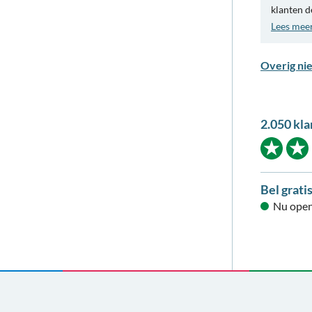
klanten d
Lees mee
Overig ni
2.050 kla
Bel grati
Nu open