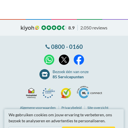
8.9
2.050 reviews
0800 - 0160
X
WhatsApp
Facebook
Bezoek één van onze
85 Servicepunten
Thuiswinkel
Ecommerce
Kiyoh
NLconnect
Algemene
voorwaarden
Privacybeleid
Site-overzicht
We gebruiken cookies om jouw ervaring te verbeteren, ons
Waarborg
Europe
Partnerprogramma
Tarieven zijn inclusief btw.
bezoek te analyseren en advertenties te personaliseren.
© Breedbandwinkel BV 2003 - 2026
, Berkel en Rodenrijs