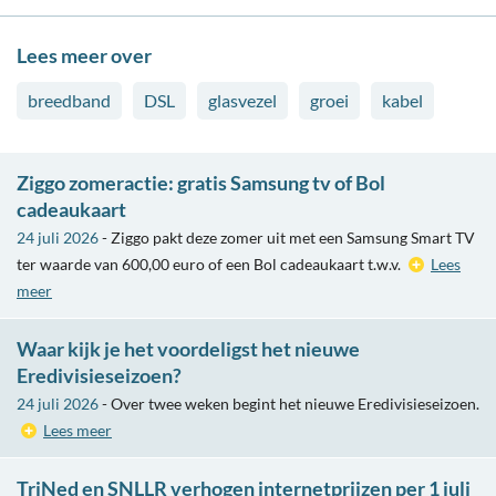
Lees meer over
breedband
DSL
glasvezel
groei
kabel
Ziggo zomeractie: gratis Samsung tv of Bol
cadeaukaart
24 juli 2026
- Ziggo pakt deze zomer uit met een Samsung Smart TV
ter waarde van 600,00 euro of een Bol cadeaukaart t.w.v.
Lees
meer
Waar kijk je het voordeligst het nieuwe
Eredivisieseizoen?
24 juli 2026
- Over twee weken begint het nieuwe Eredivisieseizoen.
Lees meer
TriNed en SNLLR verhogen internetprijzen per 1 juli