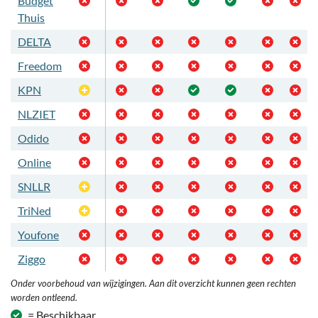
Budget
Thuis
DELTA
Freedom
KPN
Optioneel
NLZIET
Odido
Online
SNLLR
Optioneel
TriNed
Optioneel
Youfone
Ziggo
Onder voorbehoud van wijzigingen. Aan dit overzicht kunnen geen rechten
worden ontleend.
= Beschikbaar