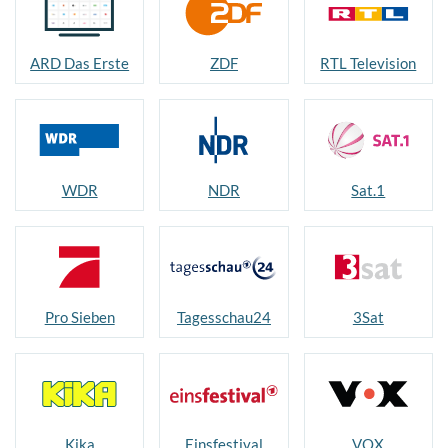
ARD Das Erste
ZDF
RTL Television
WDR
NDR
Sat.1
Pro Sieben
Tagesschau24
3Sat
Kika
Einsfestival
VOX