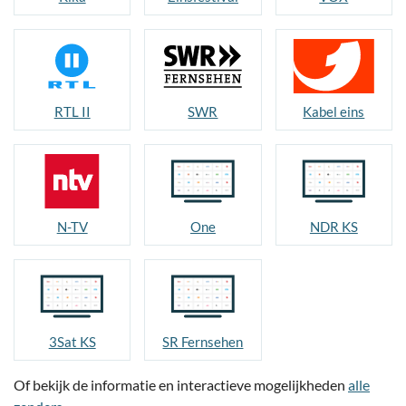
RTL II
SWR
Kabel eins
N-TV
One
NDR KS
3Sat KS
SR Fernsehen
Of bekijk de informatie en interactieve mogelijkheden
alle