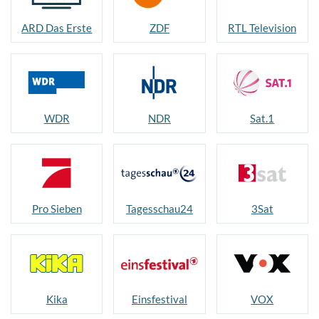
ARD Das Erste
ZDF
RTL Television
WDR
NDR
Sat.1
Pro Sieben
Tagesschau24
3Sat
Kika
Einsfestival
VOX