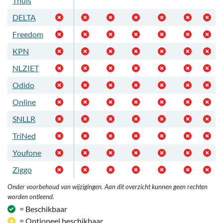
Thuis
DELTA
Freedom
KPN
NLZIET
Odido
Online
SNLLR
TriNed
Youfone
Ziggo
Onder voorbehoud van wijzigingen. Aan dit overzicht kunnen geen rechten
worden ontleend.
= Beschikbaar
= Optioneel beschikbaar