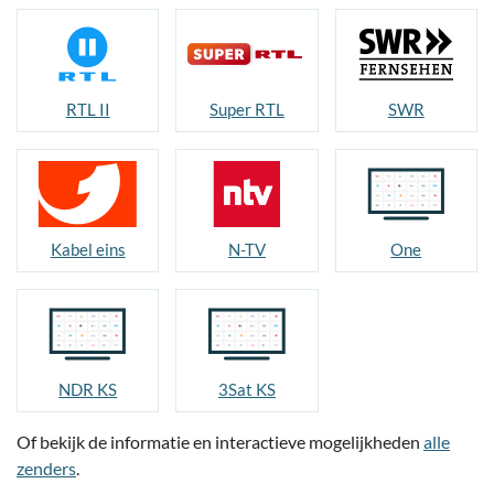
RTL II
Super RTL
SWR
Kabel eins
N-TV
One
NDR KS
3Sat KS
Of bekijk de informatie en interactieve mogelijkheden
alle
zenders
.