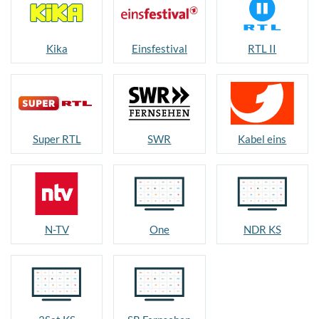
Kika
Einsfestival
RTL II
Super RTL
SWR
Kabel eins
N-TV
One
NDR KS