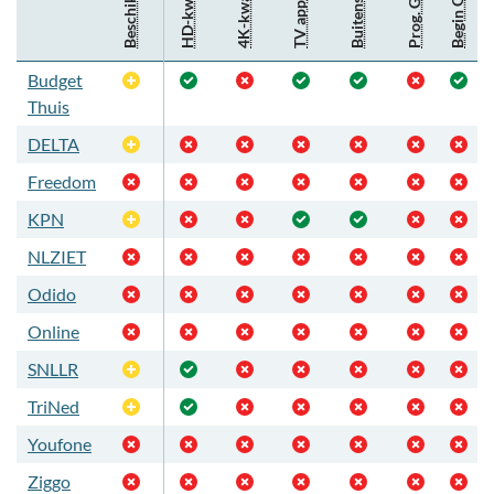
Begin Gemist
HD-kwaliteit
Prog. Gemist
4K-kwaliteit
Beschikbaar
Buitenshuis
TV app
Budget
Optioneel
Thuis
DELTA
Optioneel
Freedom
KPN
Optioneel
NLZIET
Odido
Online
SNLLR
Optioneel
TriNed
Optioneel
Youfone
Ziggo