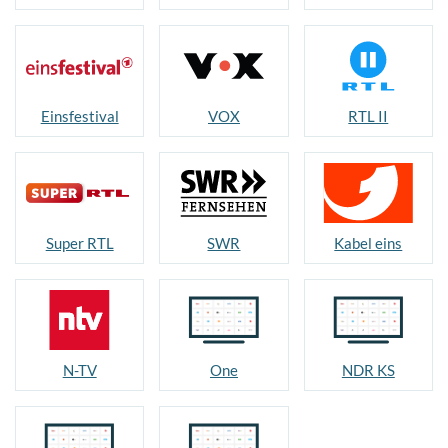
Einsfestival
VOX
RTL II
Super RTL
SWR
Kabel eins
N-TV
One
NDR KS