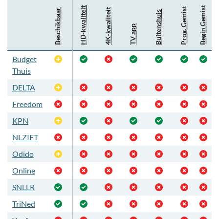
Begin Gemist
HD-kwaliteit
Prog. Gemist
4K-kwaliteit
Beschikbaar
Buitenshuis
TV app
Budget
Optioneel
Thuis
DELTA
Optioneel
Freedom
KPN
Optioneel
NLZIET
Odido
Optioneel
Online
SNLLR
TriNed