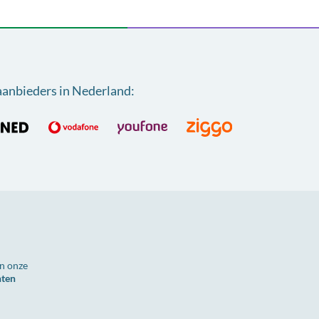
aanbieders in Nederland
:
n onze
nten