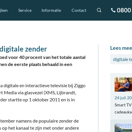
0800 
ijken
Service
Informatie
Contact
digitale zender
Lees mee
ed voor 40 procent van het totale aantal
digitale t
chen de eerste plaats behaald in een
igitale en interactieve televisie bij Ziggo
t Media via glasvezel (XMS, Lijbrandt,
24 juli 2
er startte op 1 oktober 2011 en is in
Smart TV 
cadeaukaa
tember namens de populaire zender de
 op het kanaal te zijn met onder andere