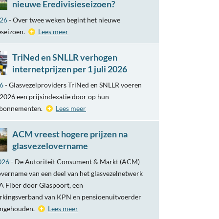
nieuwe Eredivisieseizoen?
026
- Over twee weken begint het nieuwe
eseizoen.
Lees meer
TriNed en SNLLR verhogen
internetprijzen per 1 juli 2026
26
- Glasvezelproviders TriNed en SNLLR voeren
i 2026 een prijsindexatie door op hun
abonnementen.
Lees meer
ACM vreest hogere prijzen na
glasvezelovername
026
- De Autoriteit Consument & Markt (ACM)
overname van een deel van het glasvezelnetwerk
 Fiber door Glaspoort, een
kingsverband van KPN en pensioenuitvoerder
engehouden.
Lees meer