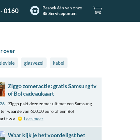
Bezoek één van onze
- 0160
85 Servicepunten
r over
elevisie
glasvezel
kabel
Ziggo zomeractie: gratis Samsung tv
of Bol cadeaukaart
026
- Ziggo pakt deze zomer uit met een Samsung
ter waarde van 600,00 euro of een Bol
rt t.w.v.
Lees meer
Waar kijk je het voordeligst het