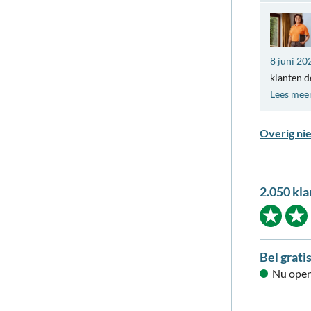
8 juni 20
klanten d
Lees mee
Overig ni
2.050 kla
Bel grati
Nu open