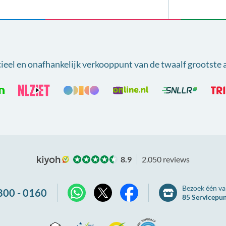
cieel en onafhankelijk verkooppunt van
de twaalf grootste 
8.9
2.050 reviews
Bezoek één va
800 - 0160
85 Servicepu
X
WhatsApp
Facebook