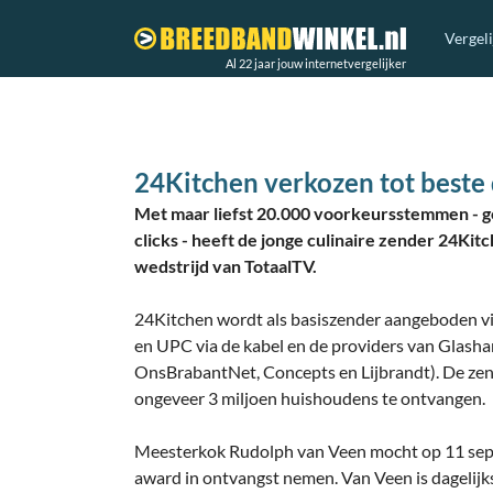
Vergel
Al 22 jaar jouw internetvergelijker
24Kitchen verkozen tot beste 
Met maar liefst 20.000 voorkeursstemmen - go
clicks - heeft de jonge culinaire zender 24Kit
wedstrijd van TotaalTV.
24Kitchen wordt als basiszender aangeboden via d
en UPC via de kabel en de providers van Glashar
OnsBrabantNet, Concepts en Lijbrandt). De zend
ongeveer 3 miljoen huishoudens te ontvangen.
Meesterkok Rudolph van Veen mocht op 11 sep
award in ontvangst nemen. Van Veen is dagelijks