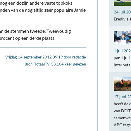
 nog een dozijn andere vaste topkoks
en van de nog altijd zeer populaire Jamie
24 juli 2
Eredivisi
an de stemmen tweede. Tweevoudig
rocent op een derde plaats.
1 juli 20
Vrijdag 14 september 2012 09:19
door
redactie
per 1 jul
Bron: TotaalTV, 53.104 keer gelezen
internet
17 juni 2
heeft de 
van DELTA
samenwer
APG teg