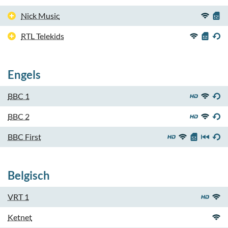
Nick Music
RTL Telekids
Engels
BBC 1
BBC 2
BBC First
Belgisch
VRT 1
Ketnet