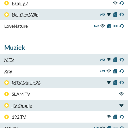
Family 7
Nat Geo Wild
LoveNature
Muziek
MTV
Xite
MTV Music 24
SLAM TV
TV Oranje
192 TV