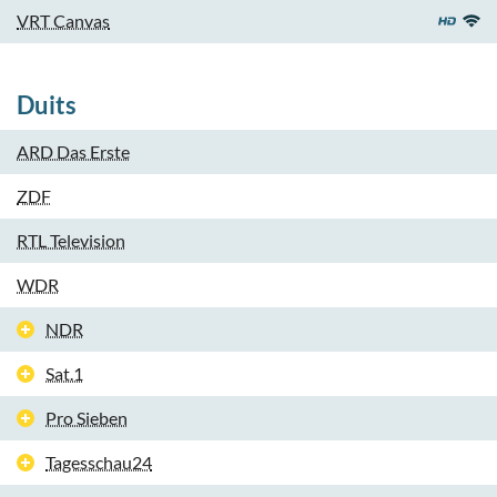
VRT Canvas
Duits
ARD Das Erste
ZDF
RTL Television
WDR
NDR
Sat.1
Pro Sieben
Tagesschau24