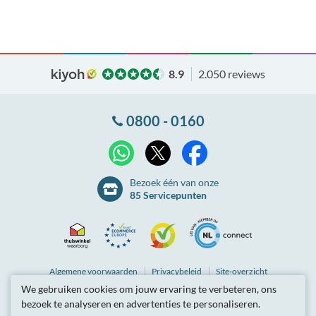
8.9
2.050 reviews
0800 - 0160
X
WhatsApp
Facebook
Bezoek één van onze
85 Servicepunten
Thuiswinkel
Ecommerce
Kiyoh
NLconnect
Algemene
voorwaarden
Privacybeleid
Site-overzicht
We gebruiken cookies om jouw ervaring te verbeteren, ons
Waarborg
Europe
Partnerprogramma
Tarieven zijn inclusief btw.
bezoek te analyseren en advertenties te personaliseren.