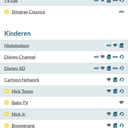
TV538
Stingray Classica
Kinderen
Nickelodeon
Disney Channel
Disney XD
Cartoon Network
Nick Toons
Baby TV
Nick Jr.
Boomerang