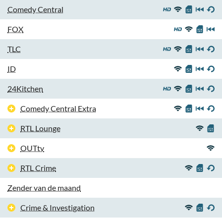
Comedy Central
FOX
TLC
ID
24Kitchen
Comedy Central Extra
RTL Lounge
OUTtv
RTL Crime
Zender van de maand
Crime & Investigation