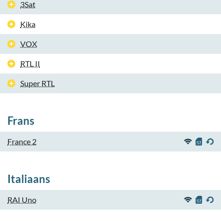
3Sat
Kika
VOX
RTL II
Super RTL
Frans
France 2
Italiaans
RAI Uno