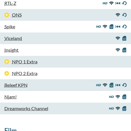
RTL-Z
ONS
Spike
Viceland
Insight
NPO 1 Extra
NPO 2 Extra
Beleef KPN
Njam!
Dreamworks Channel
Film