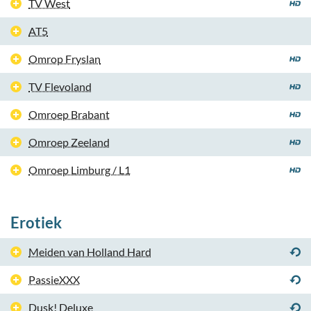
TV West
AT5
Omrop Fryslan
TV Flevoland
Omroep Brabant
Omroep Zeeland
Omroep Limburg / L1
Erotiek
Meiden van Holland Hard
PassieXXX
Dusk! Deluxe