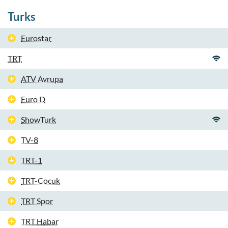
Turks
Eurostar
TRT
ATV Avrupa
Euro D
ShowTurk
TV-8
TRT-1
TRT-Cocuk
TRT Spor
TRT Habar