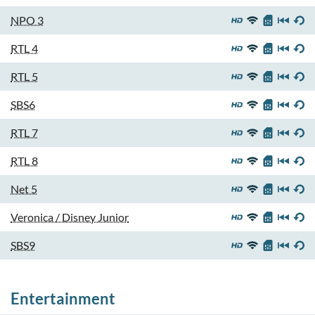
NPO 3
RTL 4
RTL 5
SBS6
RTL 7
RTL 8
Net 5
Veronica / Disney Junior
SBS9
Entertainment