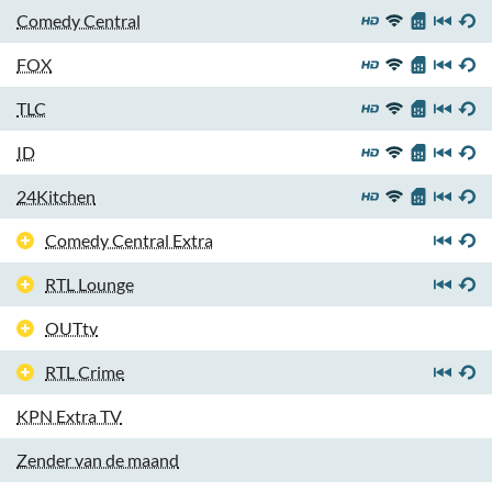
Comedy Central
FOX
TLC
ID
24Kitchen
Comedy Central Extra
RTL Lounge
OUTtv
RTL Crime
KPN Extra TV
Zender van de maand