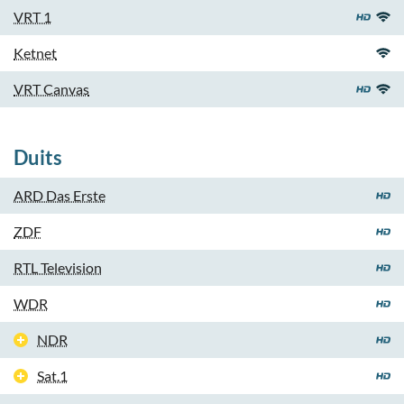
VRT 1
Ketnet
VRT Canvas
Duits
ARD Das Erste
ZDF
RTL Television
WDR
NDR
Sat.1