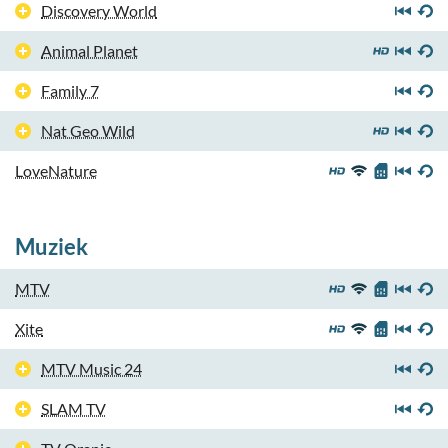
Discovery World
Animal Planet
Family 7
Nat Geo Wild
LoveNature
Muziek
MTV
Xite
MTV Music 24
SLAM TV