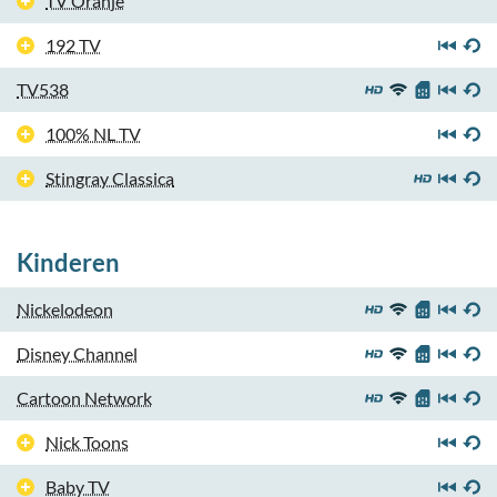
TV Oranje
192 TV
TV538
100% NL TV
Stingray Classica
Kinderen
Nickelodeon
Disney Channel
Cartoon Network
Nick Toons
Baby TV