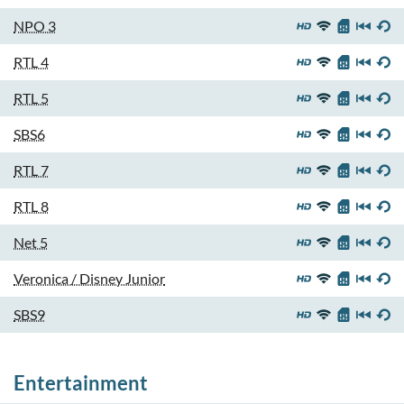
NPO 3
RTL 4
RTL 5
SBS6
RTL 7
RTL 8
Net 5
Veronica / Disney Junior
SBS9
Entertainment