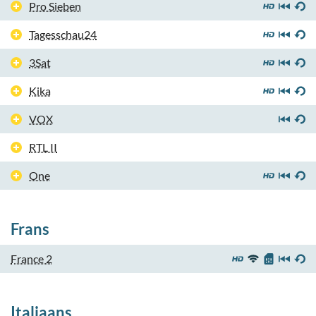
Pro Sieben
Tagesschau24
3Sat
Kika
VOX
RTL II
One
Frans
France 2
Italiaans