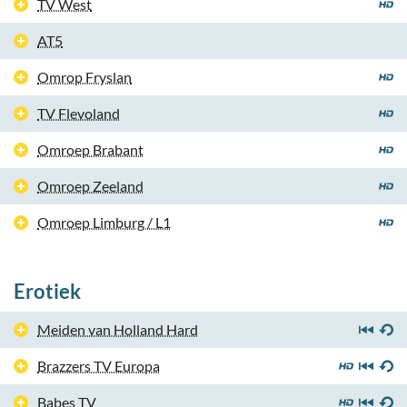
TV West
AT5
Omrop Fryslan
TV Flevoland
Omroep Brabant
Omroep Zeeland
Omroep Limburg / L1
Erotiek
Meiden van Holland Hard
Brazzers TV Europa
Babes TV