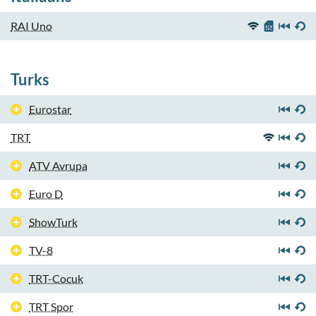
RAI Uno
Turks
Eurostar
TRT
ATV Avrupa
Euro D
ShowTurk
TV-8
TRT-Cocuk
TRT Spor