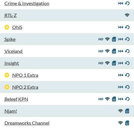
Crime & Investigation
RTL-Z
ONS
Spike
Viceland
Insight
NPO 1 Extra
NPO 2 Extra
Beleef KPN
Njam!
Dreamworks Channel