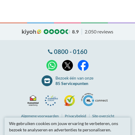
8.9
2.050 reviews
0800 - 0160
X
WhatsApp
Facebook
Bezoek één van onze
85 Servicepunten
Thuiswinkel
Ecommerce
Kiyoh
NLconnect
Algemene
voorwaarden
Privacybeleid
Site-overzicht
We gebruiken cookies om jouw ervaring te verbeteren, ons
Waarborg
Europe
Partnerprogramma
Tarieven zijn inclusief btw.
bezoek te analyseren en advertenties te personaliseren.