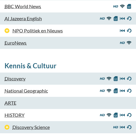
BBC World News
Al Jazeera English
NPO Politiek en Nieuws
EuroNews
Kennis & Cultuur
Discovery
National Geographic
ARTE
HISTORY
Discovery Science