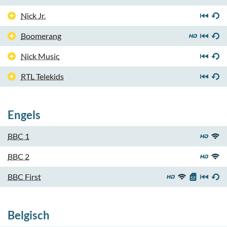
Nick Jr.
Boomerang
Nick Music
RTL Telekids
Engels
BBC 1
BBC 2
BBC First
Belgisch