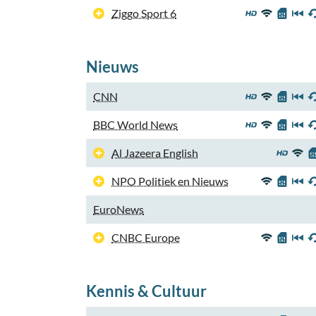
Ziggo Sport 6
Nieuws
CNN
BBC World News
Al Jazeera English
NPO Politiek en Nieuws
EuroNews
CNBC Europe
Kennis & Cultuur