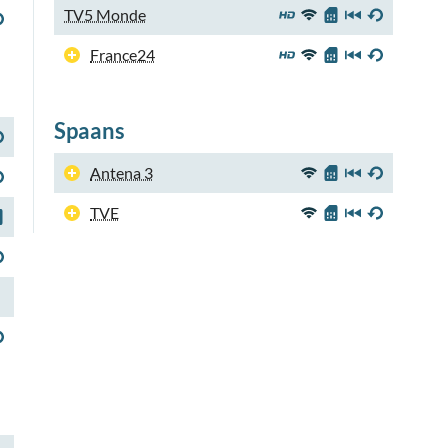
TV5 Monde
France24
Spaans
Antena 3
TVE