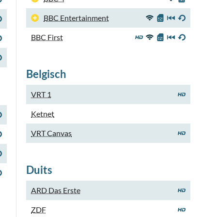
BBC Entertainment
BBC First
Belgisch
VRT 1
Ketnet
VRT Canvas
Duits
ARD Das Erste
ZDF