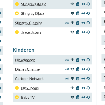
Stingray LiteTV
Stingray Djazz
Stingray Classica
Trace Urban
Kinderen
Nickelodeon
Disney Channel
Cartoon Network
Nick Toons
Baby TV