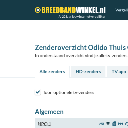
Vergel
Al 22 jaar jouw internetvergelijker
Zenderoverzicht Odido Thuis
In onderstaand overzicht vind je alle tv-zend
Alle zenders
HD-zenders
TV app
Toon optionele tv-zenders
Algemeen
NPO 1