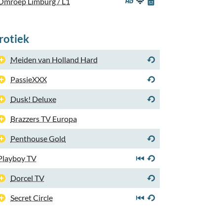
Omroep Limburg / L1
rotiek
Meiden van Holland Hard
PassieXXX
Dusk! Deluxe
Brazzers TV Europa
Penthouse Gold
Playboy TV
Dorcel TV
Secret Circle