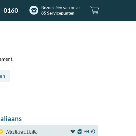
Bezoek één van onze
- 0160
85 Servicepunten
nement.
ten
taliaans
Mediaset Italia