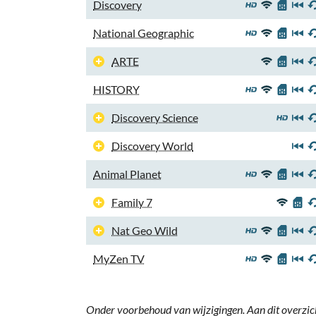
Discovery
National Geographic
ARTE
HISTORY
Discovery Science
Discovery World
Animal Planet
Family 7
Nat Geo Wild
MyZen TV
Onder voorbehoud van wijzigingen. Aan dit overzic