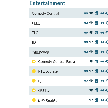
Entertainment
Comedy Central
FOX
TLC
ID
24Kitchen
Comedy Central Extra
RTL Lounge
E!
OUTtv
CBS Reality