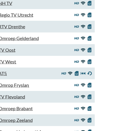
NH TV
Regio TV Utrecht
RTV Drenthe
Omroep Gelderland
TV Oost
TV West
AT5
Omrop Fryslan
TV Flevoland
Omroep Brabant
Omroep Zeeland