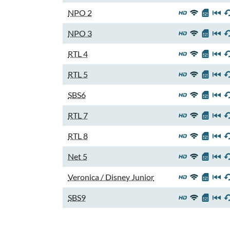
NPO 2
NPO 3
RTL 4
RTL 5
SBS6
RTL 7
RTL 8
Net 5
Veronica / Disney Junior
SBS9