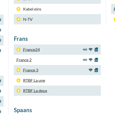
Kabel eins
N-TV
Frans
France24
France 2
France 3
RTBF La une
RTBF La deux
Spaans