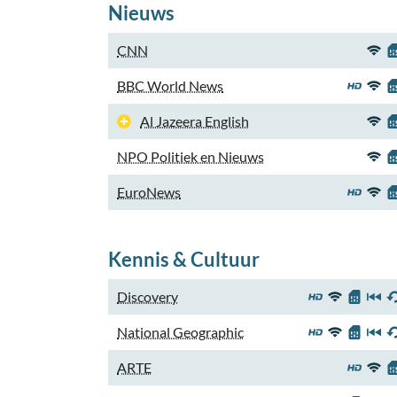
Nieuws
CNN
BBC World News
Al Jazeera English
NPO Politiek en Nieuws
EuroNews
Kennis & Cultuur
Discovery
National Geographic
ARTE