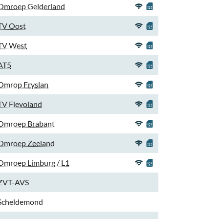
Omroep Gelderland
TV Oost
TV West
AT5
Omrop Fryslan
TV Flevoland
Omroep Brabant
Omroep Zeeland
Omroep Limburg / L1
ZVT-AVS
Scheldemond