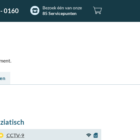
Bezoek één van onze
- 0160
85 Servicepunten
ement.
ten
ziatisch
CCTV-9