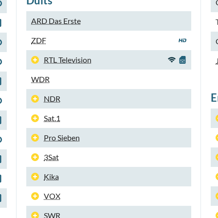
Duits
ARD Das Erste
ZDF
RTL Television
WDR
E
NDR
Sat.1
Pro Sieben
3Sat
Kika
VOX
SWR