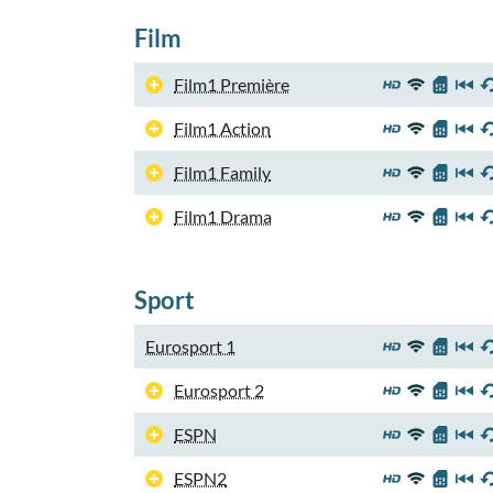
Film
Film1 Première
Film1 Action
Film1 Family
Film1 Drama
Sport
Eurosport 1
Eurosport 2
ESPN
ESPN2