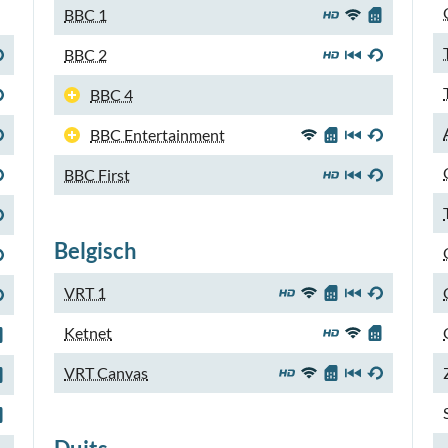
BBC 1
BBC 2
BBC 4
BBC Entertainment
BBC First
Belgisch
VRT 1
Ketnet
VRT Canvas