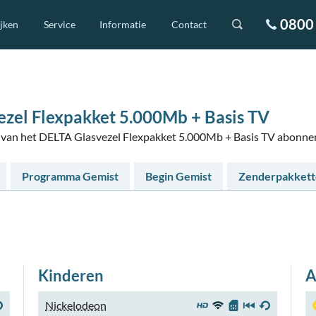
0800 
ijken
Service
Informatie
Contact
zel Flexpakket 5.000Mb + Basis TV
ers van het DELTA Glasvezel Flexpakket 5.000Mb + Basis TV abonn
Programma Gemist
Begin Gemist
Zenderpakket
Kinderen
A
Nickelodeon