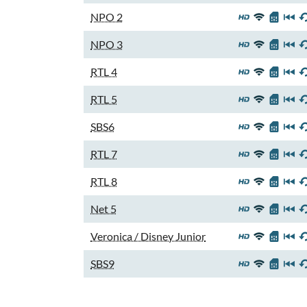
NPO 2
NPO 3
RTL 4
RTL 5
SBS6
RTL 7
RTL 8
Net 5
Veronica / Disney Junior
SBS9