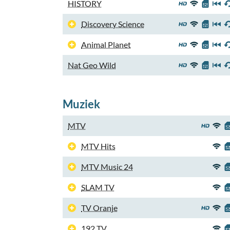
HISTORY
Discovery Science
Animal Planet
Nat Geo Wild
Muziek
MTV
MTV Hits
MTV Music 24
SLAM TV
TV Oranje
192 TV