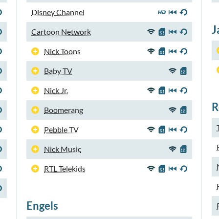
Disney Channel
J
Cartoon Network
Nick Toons
Baby TV
Nick Jr.
R
Boomerang
Pebble TV
Nick Music
RTL Telekids
Engels