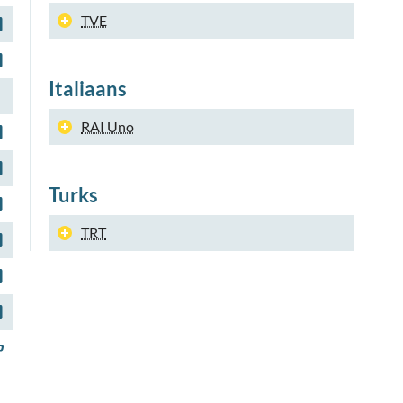
TVE
Italiaans
RAI Uno
Turks
TRT