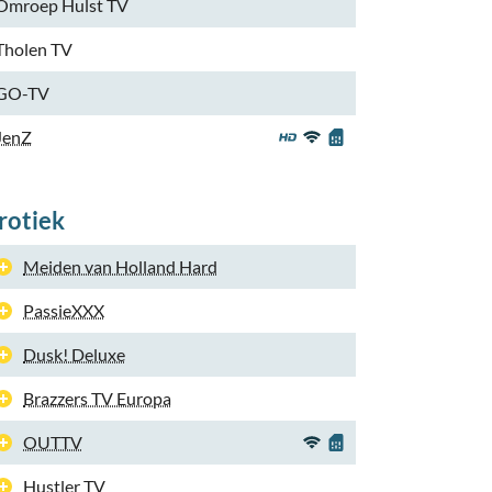
Omroep Hulst TV
Tholen TV
GO-TV
JenZ
rotiek
Meiden van Holland Hard
PassieXXX
Dusk! Deluxe
Brazzers TV Europa
OUTTV
Hustler TV