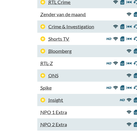
RTL Crime
Zender van de maand
Crime & Investigation
Shorts TV
Bloomberg
RTL-Z
ONS
Spike
Insight
NPO 1 Extra
NPO 2 Extra