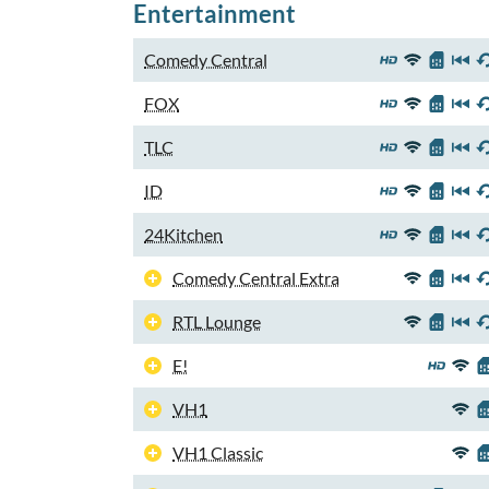
Entertainment
Comedy Central
FOX
TLC
ID
24Kitchen
Comedy Central Extra
RTL Lounge
E!
VH1
VH1 Classic