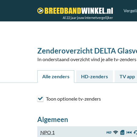
Vergel
Al 22 jaar jouw internetvergelijker
Zenderoverzicht DELTA Glasve
In onderstaand overzicht vind je alle tv-zend
Alle zenders
HD-zenders
TV app
Toon optionele tv-zenders
Algemeen
NPO 1