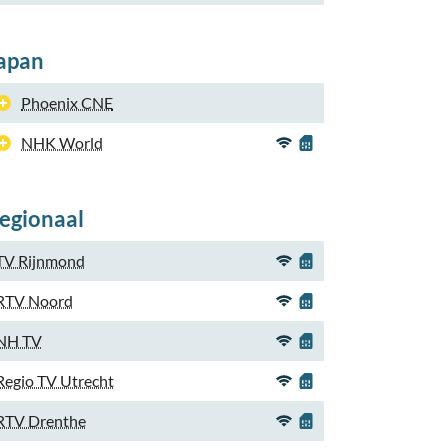
apan
Phoenix CNE
NHK World
egionaal
TV Rijnmond
RTV Noord
NH TV
Regio TV Utrecht
RTV Drenthe