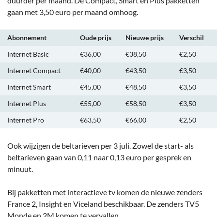
duurder per maand. De Compact, Smart en Plus pakketten
gaan met 3,50 euro per maand omhoog.
Abonnement
Oude prijs
Nieuwe prijs
Verschil
Internet Basic
€36,00
€38,50
€2,50
Internet Compact
€40,00
€43,50
€3,50
Internet Smart
€45,00
€48,50
€3,50
Internet Plus
€55,00
€58,50
€3,50
Internet Pro
€63,50
€66,00
€2,50
Ook wijzigen de beltarieven per 3 juli. Zowel de start- als
beltarieven gaan van 0,11 naar 0,13 euro per gesprek en
minuut.
Bij pakketten met interactieve tv komen de nieuwe zenders
France 2, Insight en Viceland beschikbaar. De zenders TV5
Monde en 2M komen te vervallen.