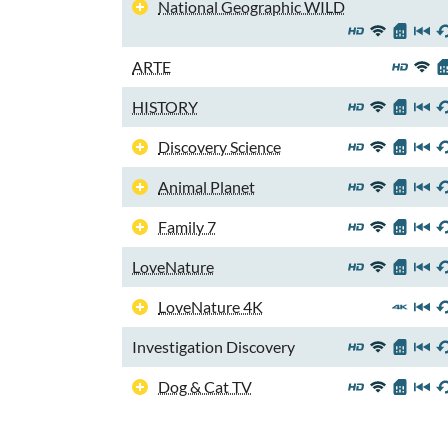
National Geographic WILD
ARTE
HISTORY
Discovery Science
Animal Planet
Family 7
LoveNature
LoveNature 4K
Investigation Discovery
Dog & Cat TV