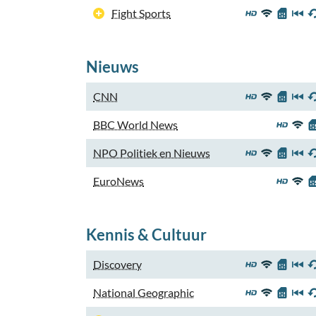
Fight Sports
Nieuws
CNN
BBC World News
NPO Politiek en Nieuws
EuroNews
Kennis & Cultuur
Discovery
National Geographic