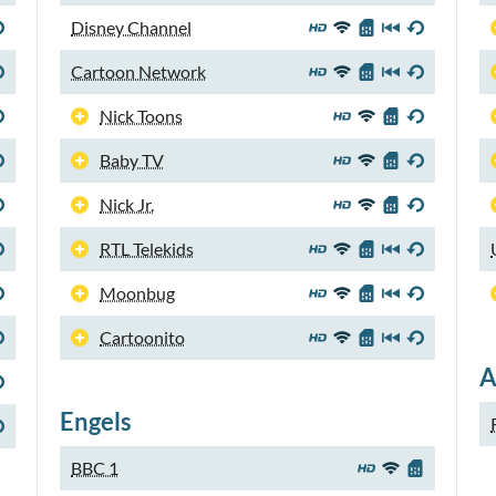
Disney Channel
Cartoon Network
Nick Toons
Baby TV
Nick Jr.
RTL Telekids
Moonbug
Cartoonito
A
Engels
BBC 1