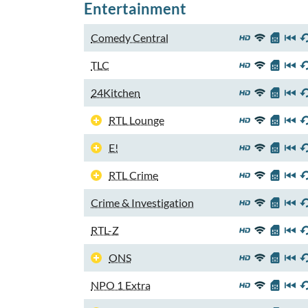
Entertainment
Comedy Central
TLC
24Kitchen
RTL Lounge
E!
RTL Crime
Crime & Investigation
RTL-Z
ONS
NPO 1 Extra