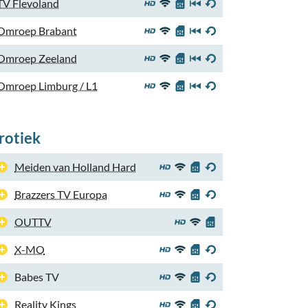
TV Flevoland
Omroep Brabant
Omroep Zeeland
Omroep Limburg / L1
rotiek
Meiden van Holland Hard
Brazzers TV Europa
OUTTV
X-MO
Babes TV
Reality Kings