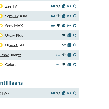
Zee TV
Sony TV Asia
Sony MAX
Utsav Plus
Utsav Gold
Utsav Bharat
Colors
ntilliaans
RTV-7