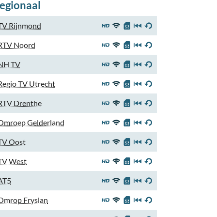
egionaal
TV Rijnmond
RTV Noord
NH TV
Regio TV Utrecht
RTV Drenthe
Omroep Gelderland
TV Oost
TV West
AT5
Omrop Fryslan