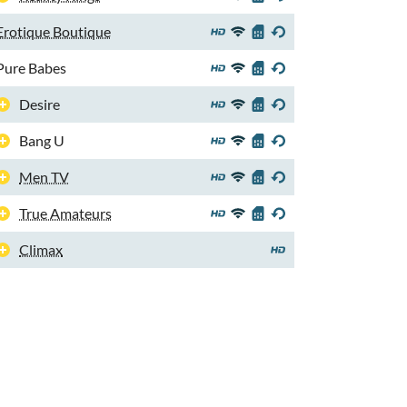
Erotique Boutique
Pure Babes
Desire
Bang U
Men TV
True Amateurs
Climax