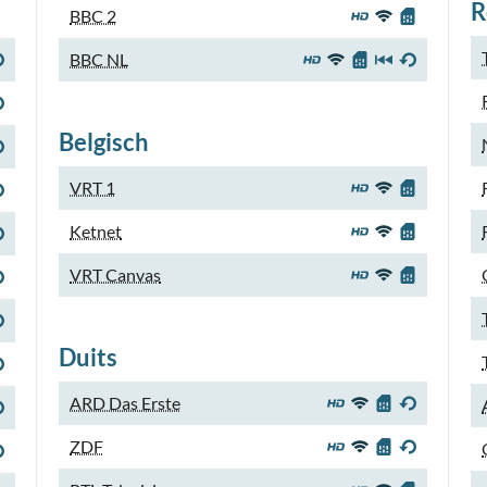
R
BBC 2
BBC NL
Belgisch
VRT 1
Ketnet
VRT Canvas
Duits
ARD Das Erste
ZDF