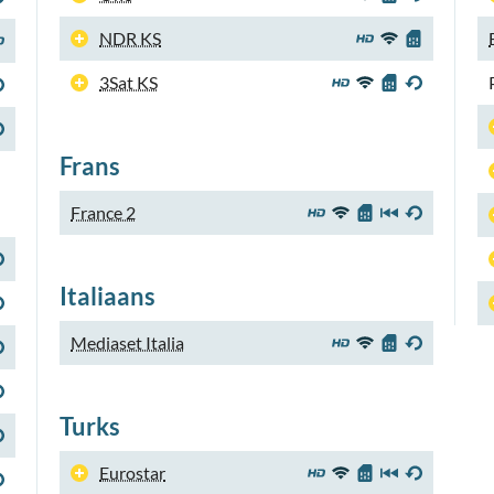
NDR KS
3Sat KS
Frans
France 2
Italiaans
Mediaset Italia
Turks
Eurostar