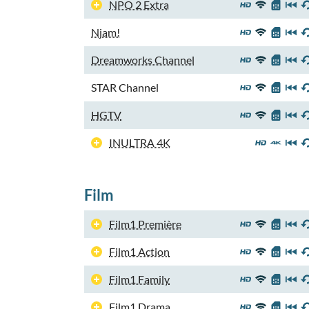
NPO 2 Extra
Njam!
Dreamworks Channel
STAR Channel
HGTV
INULTRA 4K
Film
Film1 Première
Film1 Action
Film1 Family
Film1 Drama