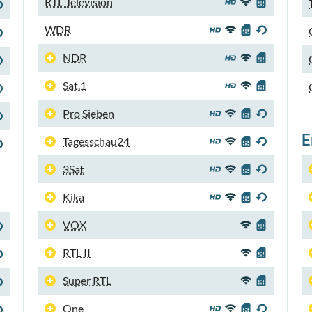
RTL Television
WDR
NDR
Sat.1
Pro Sieben
E
Tagesschau24
3Sat
Kika
VOX
RTL II
Super RTL
One