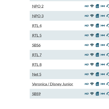
NPO 2
NPO 3
RTL 4
RTL 5
SBS6
RTL 7
RTL 8
Net 5
Veronica / Disney Junior
SBS9