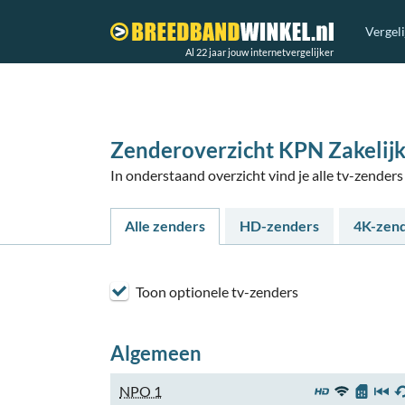
Vergel
Al 22 jaar jouw internetvergelijker
Zenderoverzicht KPN Zakelijk 
In onderstaand overzicht vind je alle tv-zender
Alle zenders
HD-zenders
4K-zen
Toon optionele tv-zenders
Algemeen
NPO 1