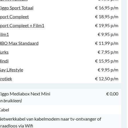
iggo Sport Totaal
€ 16,95 p/m
port Compleet
€ 18,95 p/m
port Compleet + Film1
€ 19,95 p/m
ilm1
€ 9,95 p/m
HBO Max Standaard
€ 11,99 p/m
urks
€ 7,95 p/m
indi
€ 15,95 p/m
ay Lifestyle
€ 9,95 p/m
rotiek
€ 12,50 p/m
iggo Mediabox Next Mini
€ 0,00
In bruikleen)
abel
etwerkkabel van kabelmodem naar tv-ontvanger of
raadloos via Wifi