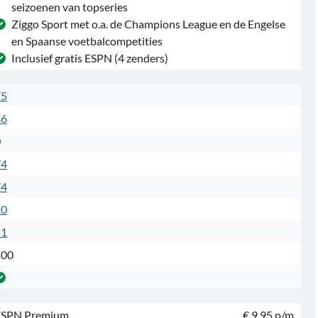
seizoenen van topseries
Ziggo Sport met o.a. de Champions League en de Engelse
en Spaanse voetbalcompetities
Inclusief gratis ESPN (4 zenders)
75
36
0
74
74
10
51
100
ESPN Premium
€ 9,95 p/m