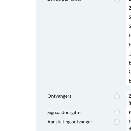
Z
S
S
F
T
H
G
E
Ontvangers
Z
(
Signaaldoorgifte
K
Aansluiting ontvanger
N
d