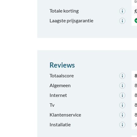
D
Totale korting
€
Laagste prijsgarantie
Reviews
Totaalscore
8
Algemeen
8
Internet
8
Tv
8
Klantenservice
8
Installatie
9