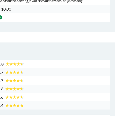
e cashback ontvang je van Breedbandwinkel op je rekening
 10,00
.8
.7
.7
.6
.6
.4